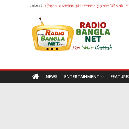
Latest:
রবীন্দ্রনাথ ও গুলজারের সৃষ্টির মেলবন্ধনে মুগ্ধ করল ‘দুই তারার দো
কলের গান থেকে রীলস্ — বাঙালির গান শোনার বিবর্তনের গল্প
জগন্নাথমঙ্গলম্ — বাংলায় প্রথমবার মঞ্চে এবার রথযাত্রার উদযা
Retribution: A Thought-Provoking Short Film 
হাওয়া বদলের টলিউডে ‘তুমি এলে তাই’
NEWS
ENTERTAINMENT
FEATURE