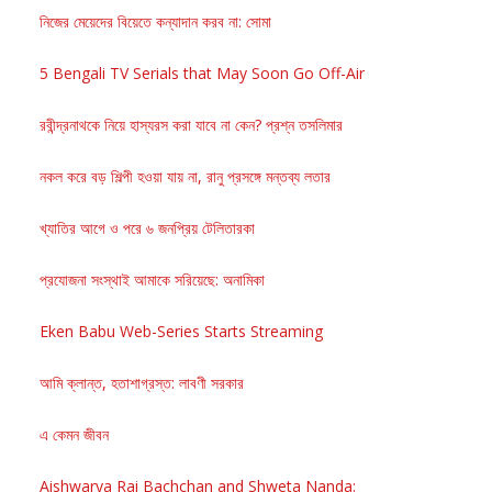
নিজের মেয়েদের বিয়েতে কন্যাদান করব না: সোমা
5 Bengali TV Serials that May Soon Go Off-Air
রবীন্দ্রনাথকে নিয়ে হাস্যরস করা যাবে না কেন? প্রশ্ন তসলিমার
নকল করে বড় শিল্পী হওয়া যায় না, রানু প্রসঙ্গে মন্তব্য লতার
খ্যাতির আগে ও পরে ৬ জনপ্রিয় টেলিতারকা
প্রযোজনা সংস্থাই আমাকে সরিয়েছে: অনামিকা
Eken Babu Web-Series Starts Streaming
আমি ক্লান্ত, হতাশাগ্রস্ত: লাবণী সরকার
এ কেমন জীবন
Aishwarya Rai Bachchan and Shweta Nanda: