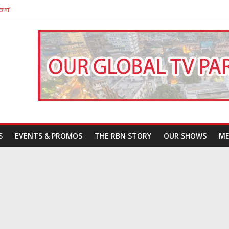
তারা’
পন
That Challenges Our Understanding of Justice
S
EVENTS & PROMOS
THE RBN STORY
OUR SHOWS
ME