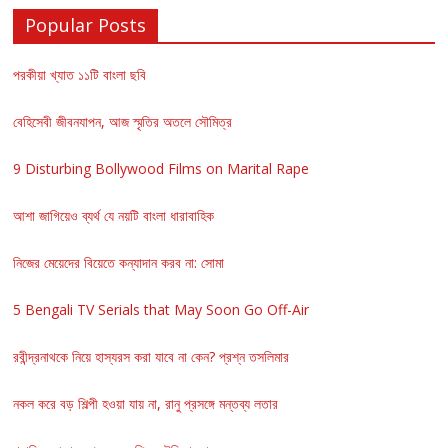
Popular Posts
পরকীয়া খ্যাত ১১টি বাংলা ছবি
বেহিসেবী জীবনযাপন, আজ স্মৃতির অতলে সৌমিত্র
9 Disturbing Bollywood Films on Marital Rape
আশা জাগিয়েও ব্যর্থ যে নয়টি বাংলা ধারাবাহিক
নিজের মেয়েদের বিয়েতে কন্যাদান করব না: সোমা
5 Bengali TV Serials that May Soon Go Off-Air
রবীন্দ্রনাথকে নিয়ে হাস্যরস করা যাবে না কেন? প্রশ্ন তসলিমার
নকল করে বড় শিল্পী হওয়া যায় না, রানু প্রসঙ্গে মন্তব্য লতার