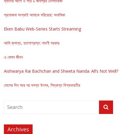
খ্যাতির আগে ও পরে ৬ জনপ্রিয় টেলিতারকা
প্রযোজনা সংস্থাই আমাকে সরিয়েছে: অনামিকা
Eken Babu Web-Series Starts Streaming
আমি ক্লান্ত, হতাশাগ্রস্ত: লাবণী সরকার
এ কেমন জীবন
Aishwarya Rai Bachchan and Shweta Nanda: All’s Not Well?
দোলের দিন আর নয় বসন্ত উৎসব, সিদ্ধান্ত বিশ্বভারতীর
Archives