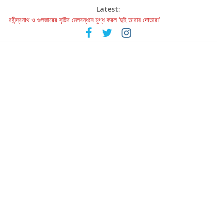
Latest:
রবীন্দ্রনাথ ও গুলজারের সৃষ্টির মেলবন্ধনে মুগ্ধ করল ‘দুই তারার দোতারা’
কলের গান থেকে রীলস্ — বাঙালির গান শোনার বিবর্তনের গল্প
জগন্নাথমঙ্গলম্ — বাংলায় প্রথমবার মঞ্চে এবার রথযাত্রার উদযাপন
Retribution: A Thought-Provoking Short Film That Challenges
Our Understanding of Justice
হাওয়া বদলের টলিউডে ‘তুমি এলে তাই’