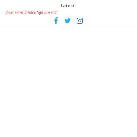
Latest:
হাওয়া বদলের টলিউডে ‘তুমি এলে তাই’
রবীন্দ্রনাথ ও গুলজারের সৃষ্টির মেলবন্ধনে মুগ্ধ করল ‘দুই তারার দোতারা’
কলের গান থেকে রীলস্ — বাঙালির গান শোনার বিবর্তনের গল্প
জগন্নাথমঙ্গলম্ — বাংলায় প্রথমবার মঞ্চে এবার রথযাত্রার উদযাপন
Retribution: A Thought-Provoking Short Film That Challenges
Our Understanding of Justice