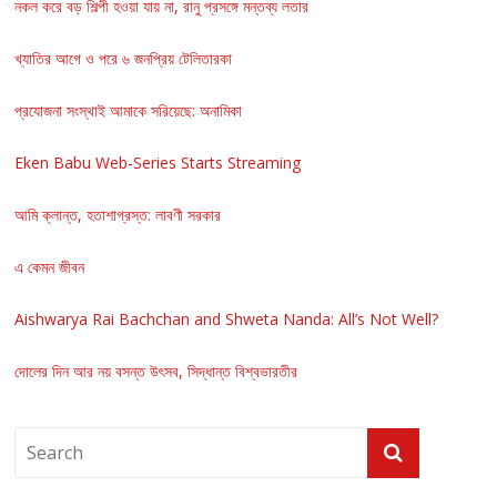
নকল করে বড় শিল্পী হওয়া যায় না, রানু প্রসঙ্গে মন্তব্য লতার
খ্যাতির আগে ও পরে ৬ জনপ্রিয় টেলিতারকা
প্রযোজনা সংস্থাই আমাকে সরিয়েছে: অনামিকা
Eken Babu Web-Series Starts Streaming
আমি ক্লান্ত, হতাশাগ্রস্ত: লাবণী সরকার
এ কেমন জীবন
Aishwarya Rai Bachchan and Shweta Nanda: All’s Not Well?
দোলের দিন আর নয় বসন্ত উৎসব, সিদ্ধান্ত বিশ্বভারতীর