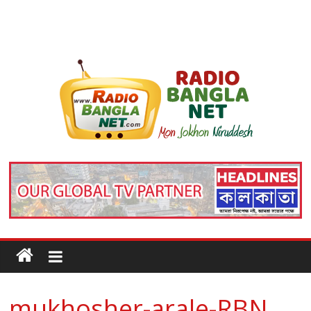
mukhosher-arale-RBN