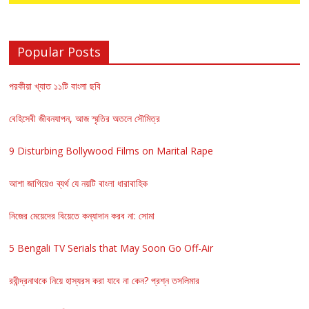
Popular Posts
পরকীয়া খ্যাত ১১টি বাংলা ছবি
বেহিসেবী জীবনযাপন, আজ স্মৃতির অতলে সৌমিত্র
9 Disturbing Bollywood Films on Marital Rape
আশা জাগিয়েও ব্যর্থ যে নয়টি বাংলা ধারাবাহিক
নিজের মেয়েদের বিয়েতে কন্যাদান করব না: সোমা
5 Bengali TV Serials that May Soon Go Off-Air
রবীন্দ্রনাথকে নিয়ে হাস্যরস করা যাবে না কেন? প্রশ্ন তসলিমার