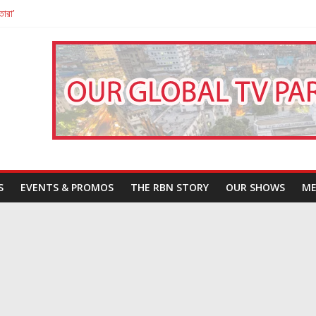
তারা’
পন
That Challenges Our Understanding of Justice
S
EVENTS & PROMOS
THE RBN STORY
OUR SHOWS
ME