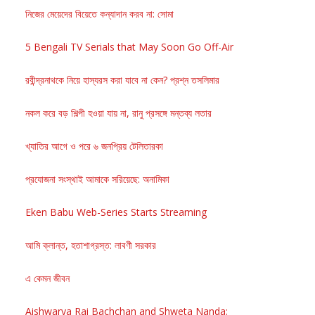
নিজের মেয়েদের বিয়েতে কন্যাদান করব না: সোমা
5 Bengali TV Serials that May Soon Go Off-Air
রবীন্দ্রনাথকে নিয়ে হাস্যরস করা যাবে না কেন? প্রশ্ন তসলিমার
নকল করে বড় শিল্পী হওয়া যায় না, রানু প্রসঙ্গে মন্তব্য লতার
খ্যাতির আগে ও পরে ৬ জনপ্রিয় টেলিতারকা
প্রযোজনা সংস্থাই আমাকে সরিয়েছে: অনামিকা
Eken Babu Web-Series Starts Streaming
আমি ক্লান্ত, হতাশাগ্রস্ত: লাবণী সরকার
এ কেমন জীবন
Aishwarya Rai Bachchan and Shweta Nanda: