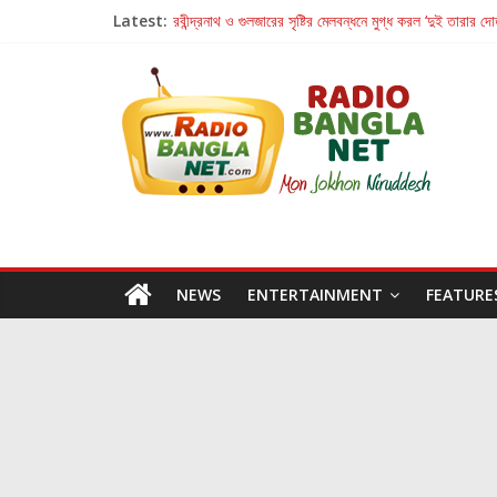
Latest:
রবীন্দ্রনাথ ও গুলজারের সৃষ্টির মেলবন্ধনে মুগ্ধ করল ‘দুই তারার দো
কলের গান থেকে রীলস্ — বাঙালির গান শোনার বিবর্তনের গল্প
জগন্নাথমঙ্গলম্ — বাংলায় প্রথমবার মঞ্চে এবার রথযাত্রার উদযা
Retribution: A Thought-Provoking Short Film 
হাওয়া বদলের টলিউডে ‘তুমি এলে তাই’
NEWS
ENTERTAINMENT
FEATURE