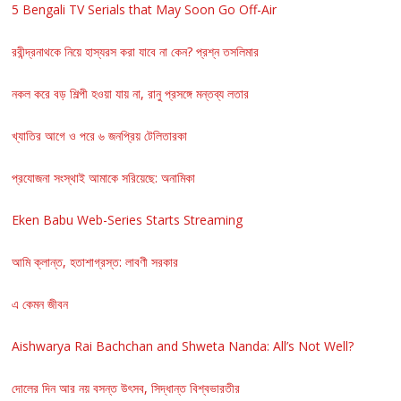
5 Bengali TV Serials that May Soon Go Off-Air
রবীন্দ্রনাথকে নিয়ে হাস্যরস করা যাবে না কেন? প্রশ্ন তসলিমার
নকল করে বড় শিল্পী হওয়া যায় না, রানু প্রসঙ্গে মন্তব্য লতার
খ্যাতির আগে ও পরে ৬ জনপ্রিয় টেলিতারকা
প্রযোজনা সংস্থাই আমাকে সরিয়েছে: অনামিকা
Eken Babu Web-Series Starts Streaming
আমি ক্লান্ত, হতাশাগ্রস্ত: লাবণী সরকার
এ কেমন জীবন
Aishwarya Rai Bachchan and Shweta Nanda: All’s Not Well?
দোলের দিন আর নয় বসন্ত উৎসব, সিদ্ধান্ত বিশ্বভারতীর