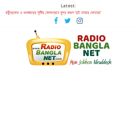
Latest:
রবীন্দ্রনাথ ও গুলজারের সৃষ্টির মেলবন্ধনে মুগ্ধ করল ‘দুই তারার দোতারা’
কলের গান থেকে রীলস্ — বাঙালির গান শোনার বিবর্তনের গল্প
জগন্নাথমঙ্গলম্ — বাংলায় প্রথমবার মঞ্চে এবার রথযাত্রার উদযাপন
Retribution: A Thought-Provoking Short Film That Challenges
Our Understanding of Justice
হাওয়া বদলের টলিউডে ‘তুমি এলে তাই’