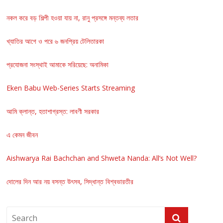
নকল করে বড় শিল্পী হওয়া যায় না, রানু প্রসঙ্গে মন্তব্য লতার
খ্যাতির আগে ও পরে ৬ জনপ্রিয় টেলিতারকা
প্রযোজনা সংস্থাই আমাকে সরিয়েছে: অনামিকা
Eken Babu Web-Series Starts Streaming
আমি ক্লান্ত, হতাশাগ্রস্ত: লাবণী সরকার
এ কেমন জীবন
Aishwarya Rai Bachchan and Shweta Nanda: All’s Not Well?
দোলের দিন আর নয় বসন্ত উৎসব, সিদ্ধান্ত বিশ্বভারতীর