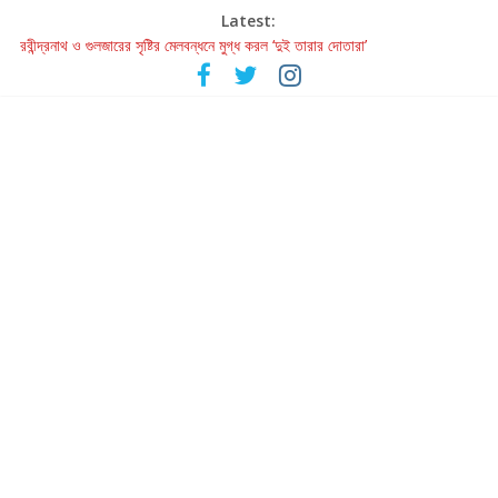
Latest:
রবীন্দ্রনাথ ও গুলজারের সৃষ্টির মেলবন্ধনে মুগ্ধ করল ‘দুই তারার দোতারা’
কলের গান থেকে রীলস্ — বাঙালির গান শোনার বিবর্তনের গল্প
জগন্নাথমঙ্গলম্ — বাংলায় প্রথমবার মঞ্চে এবার রথযাত্রার উদযাপন
Retribution: A Thought-Provoking Short Film That Challenges
Our Understanding of Justice
হাওয়া বদলের টলিউডে ‘তুমি এলে তাই’