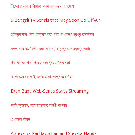
নিজের মেয়েদের বিয়েতে কন্যাদান করব না: সোমা
5 Bengali TV Serials that May Soon Go Off-Air
রবীন্দ্রনাথকে নিয়ে হাস্যরস করা যাবে না কেন? প্রশ্ন তসলিমার
নকল করে বড় শিল্পী হওয়া যায় না, রানু প্রসঙ্গে মন্তব্য লতার
খ্যাতির আগে ও পরে ৬ জনপ্রিয় টেলিতারকা
প্রযোজনা সংস্থাই আমাকে সরিয়েছে: অনামিকা
Eken Babu Web-Series Starts Streaming
আমি ক্লান্ত, হতাশাগ্রস্ত: লাবণী সরকার
এ কেমন জীবন
Aishwarya Rai Bachchan and Shweta Nanda: