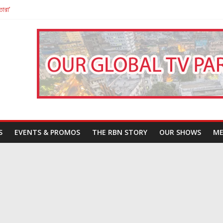
তারা’
পন
That Challenges Our Understanding of Justice
S
EVENTS & PROMOS
THE RBN STORY
OUR SHOWS
ME