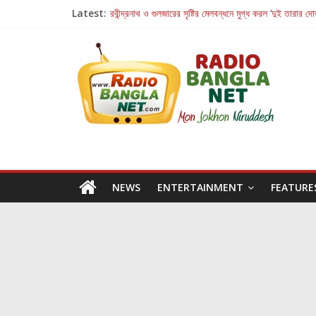
Latest:
রবীন্দ্রনাথ ও গুলজারের সৃষ্টির মেলবন্ধনে মুগ্ধ করল ‘দুই তারার দো
কলের গান থেকে রীলস্ — বাঙালির গান শোনার বিবর্তনের গল্প
জগন্নাথমঙ্গলম্ — বাংলায় প্রথমবার মঞ্চে এবার রথযাত্রার উদযা
Retribution: A Thought-Provoking Short Film 
হাওয়া বদলের টলিউডে ‘তুমি এলে তাই’
NEWS
ENTERTAINMENT
FEATURE