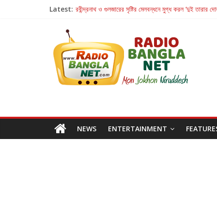
Latest:
রবীন্দ্রনাথ ও গুলজারের সৃষ্টির মেলবন্ধনে মুগ্ধ করল ‘দুই তারার দো
কলের গান থেকে রীলস্ — বাঙালির গান শোনার বিবর্তনের গল্প
জগন্নাথমঙ্গলম্ — বাংলায় প্রথমবার মঞ্চে এবার রথযাত্রার উদযা
Retribution: A Thought-Provoking Short Film 
হাওয়া বদলের টলিউডে ‘তুমি এলে তাই’
NEWS
ENTERTAINMENT
FEATURE