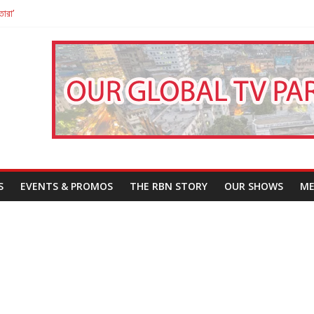
তারা’
পন
That Challenges Our Understanding of Justice
S
EVENTS & PROMOS
THE RBN STORY
OUR SHOWS
ME