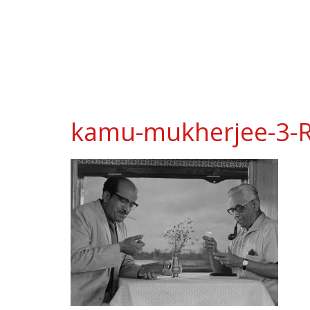
kamu-mukherjee-3-