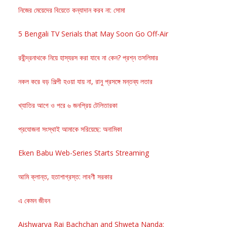
নিজের মেয়েদের বিয়েতে কন্যাদান করব না: সোমা
5 Bengali TV Serials that May Soon Go Off-Air
রবীন্দ্রনাথকে নিয়ে হাস্যরস করা যাবে না কেন? প্রশ্ন তসলিমার
নকল করে বড় শিল্পী হওয়া যায় না, রানু প্রসঙ্গে মন্তব্য লতার
খ্যাতির আগে ও পরে ৬ জনপ্রিয় টেলিতারকা
প্রযোজনা সংস্থাই আমাকে সরিয়েছে: অনামিকা
Eken Babu Web-Series Starts Streaming
আমি ক্লান্ত, হতাশাগ্রস্ত: লাবণী সরকার
এ কেমন জীবন
Aishwarya Rai Bachchan and Shweta Nanda: