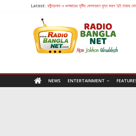
Latest:
রবীন্দ্রনাথ ও গুলজারের সৃষ্টির মেলবন্ধনে মুগ্ধ করল ‘দুই তারার দো
কলের গান থেকে রীলস্ — বাঙালির গান শোনার বিবর্তনের গল্প
জগন্নাথমঙ্গলম্ — বাংলায় প্রথমবার মঞ্চে এবার রথযাত্রার উদযা
Retribution: A Thought-Provoking Short Film 
হাওয়া বদলের টলিউডে ‘তুমি এলে তাই’
NEWS
ENTERTAINMENT
FEATURE