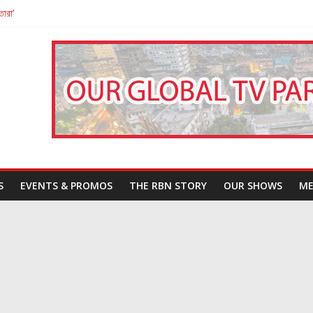
তারা’
পন
That Challenges Our Understanding of Justice
S
EVENTS & PROMOS
THE RBN STORY
OUR SHOWS
ME