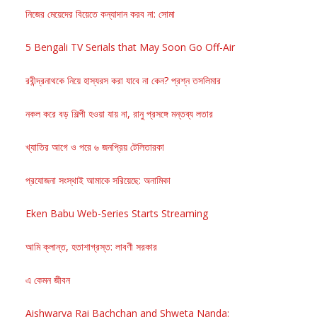
নিজের মেয়েদের বিয়েতে কন্যাদান করব না: সোমা
5 Bengali TV Serials that May Soon Go Off-Air
রবীন্দ্রনাথকে নিয়ে হাস্যরস করা যাবে না কেন? প্রশ্ন তসলিমার
নকল করে বড় শিল্পী হওয়া যায় না, রানু প্রসঙ্গে মন্তব্য লতার
খ্যাতির আগে ও পরে ৬ জনপ্রিয় টেলিতারকা
প্রযোজনা সংস্থাই আমাকে সরিয়েছে: অনামিকা
Eken Babu Web-Series Starts Streaming
আমি ক্লান্ত, হতাশাগ্রস্ত: লাবণী সরকার
এ কেমন জীবন
Aishwarya Rai Bachchan and Shweta Nanda: