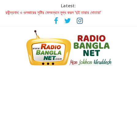
Latest:
রবীন্দ্রনাথ ও গুলজারের সৃষ্টির মেলবন্ধনে মুগ্ধ করল ‘দুই তারার দোতারা’
কলের গান থেকে রীলস্ — বাঙালির গান শোনার বিবর্তনের গল্প
জগন্নাথমঙ্গলম্ — বাংলায় প্রথমবার মঞ্চে এবার রথযাত্রার উদযাপন
Retribution: A Thought-Provoking Short Film That Challenges
Our Understanding of Justice
হাওয়া বদলের টলিউডে ‘তুমি এলে তাই’