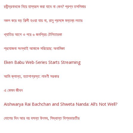
রবীন্দ্রনাথকে নিয়ে হাস্যরস করা যাবে না কেন? প্রশ্ন তসলিমার
নকল করে বড় শিল্পী হওয়া যায় না, রানু প্রসঙ্গে মন্তব্য লতার
খ্যাতির আগে ও পরে ৬ জনপ্রিয় টেলিতারকা
প্রযোজনা সংস্থাই আমাকে সরিয়েছে: অনামিকা
Eken Babu Web-Series Starts Streaming
আমি ক্লান্ত, হতাশাগ্রস্ত: লাবণী সরকার
এ কেমন জীবন
Aishwarya Rai Bachchan and Shweta Nanda: All’s Not Well?
দোলের দিন আর নয় বসন্ত উৎসব, সিদ্ধান্ত বিশ্বভারতীর