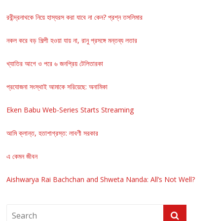
রবীন্দ্রনাথকে নিয়ে হাস্যরস করা যাবে না কেন? প্রশ্ন তসলিমার
নকল করে বড় শিল্পী হওয়া যায় না, রানু প্রসঙ্গে মন্তব্য লতার
খ্যাতির আগে ও পরে ৬ জনপ্রিয় টেলিতারকা
প্রযোজনা সংস্থাই আমাকে সরিয়েছে: অনামিকা
Eken Babu Web-Series Starts Streaming
আমি ক্লান্ত, হতাশাগ্রস্ত: লাবণী সরকার
এ কেমন জীবন
Aishwarya Rai Bachchan and Shweta Nanda: All’s Not Well?