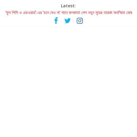
Latest:
‘ফুল পিসি ও এডওয়ার্ড’-এর ‘চলে যেও না’ গানে কলকাতা পেল নতুন সুরের তারকা অনস্মিতা ঘোষ
রবীন্দ্রনাথ ও গুলজারের সৃষ্টির মেলবন্ধনে মুগ্ধ করল ‘দুই তারার দোতারা’
কলের গান থেকে রীলস্ — বাঙালির গান শোনার বিবর্তনের গল্প
জগন্নাথমঙ্গলম্ — বাংলায় প্রথমবার মঞ্চে এবার রথযাত্রার উদযাপন
Retribution: A Thought-Provoking Short Film That Challenges
Our Understanding of Justice