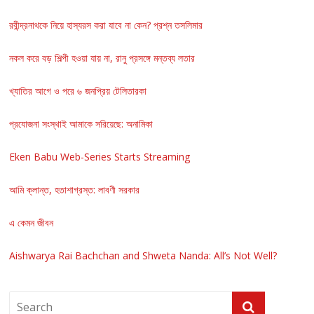
রবীন্দ্রনাথকে নিয়ে হাস্যরস করা যাবে না কেন? প্রশ্ন তসলিমার
নকল করে বড় শিল্পী হওয়া যায় না, রানু প্রসঙ্গে মন্তব্য লতার
খ্যাতির আগে ও পরে ৬ জনপ্রিয় টেলিতারকা
প্রযোজনা সংস্থাই আমাকে সরিয়েছে: অনামিকা
Eken Babu Web-Series Starts Streaming
আমি ক্লান্ত, হতাশাগ্রস্ত: লাবণী সরকার
এ কেমন জীবন
Aishwarya Rai Bachchan and Shweta Nanda: All’s Not Well?