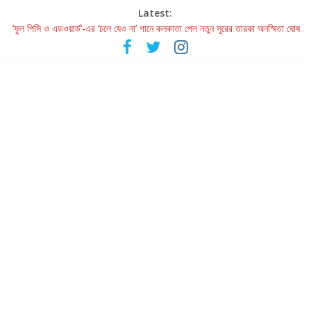
Latest:
‘ফুল পিসি ও এডওয়ার্ড’-এর ‘চলে যেও না’ গানে কলকাতা পেল নতুন সুরের তারকা অনস্মিতা ঘোষ
রবীন্দ্রনাথ ও গুলজারের সৃষ্টির মেলবন্ধনে মুগ্ধ করল ‘দুই তারার দোতারা’
কলের গান থেকে রীলস্ — বাঙালির গান শোনার বিবর্তনের গল্প
জগন্নাথমঙ্গলম্ — বাংলায় প্রথমবার মঞ্চে এবার রথযাত্রার উদযাপন
Retribution: A Thought-Provoking Short Film That Challenges
Our Understanding of Justice