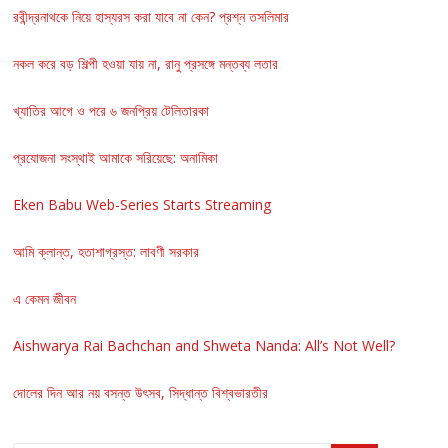
রবীন্দ্রনাথকে নিয়ে হাস্যরস করা যাবে না কেন? প্রশ্ন তসলিমার
নকল করে বড় শিল্পী হওয়া যায় না, রানু প্রসঙ্গে মন্তব্য লতার
খ্যাতির আগে ও পরে ৬ জনপ্রিয় টেলিতারকা
প্রযোজনা সংস্থাই আমাকে সরিয়েছে: অনামিকা
Eken Babu Web-Series Starts Streaming
আমি ক্লান্ত, হতাশাগ্রস্ত: লাবণী সরকার
এ কেমন জীবন
Aishwarya Rai Bachchan and Shweta Nanda: All’s Not Well?
দোলের দিন আর নয় বসন্ত উৎসব, সিদ্ধান্ত বিশ্বভারতীর