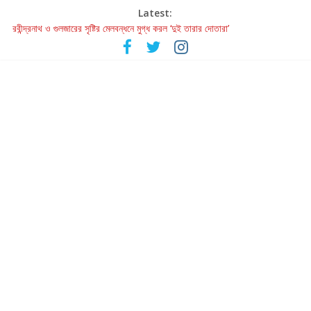
Latest:
রবীন্দ্রনাথ ও গুলজারের সৃষ্টির মেলবন্ধনে মুগ্ধ করল ‘দুই তারার দোতারা’
কলের গান থেকে রীলস্ — বাঙালির গান শোনার বিবর্তনের গল্প
জগন্নাথমঙ্গলম্ — বাংলায় প্রথমবার মঞ্চে এবার রথযাত্রার উদযাপন
Retribution: A Thought-Provoking Short Film That Challenges
Our Understanding of Justice
হাওয়া বদলের টলিউডে ‘তুমি এলে তাই’