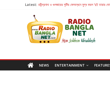
Latest:
রবীন্দ্রনাথ ও গুলজারের সৃষ্টির মেলবন্ধনে মুগ্ধ করল ‘দুই তারার দো
কলের গান থেকে রীলস্ — বাঙালির গান শোনার বিবর্তনের গল্প
জগন্নাথমঙ্গলম্ — বাংলায় প্রথমবার মঞ্চে এবার রথযাত্রার উদযা
Retribution: A Thought-Provoking Short Film 
হাওয়া বদলের টলিউডে ‘তুমি এলে তাই’
NEWS
ENTERTAINMENT
FEATURE