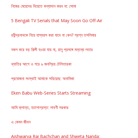
নিজের মেয়েদের বিয়েতে কন্যাদান করব না: সোমা
5 Bengali TV Serials that May Soon Go Off-Air
রবীন্দ্রনাথকে নিয়ে হাস্যরস করা যাবে না কেন? প্রশ্ন তসলিমার
নকল করে বড় শিল্পী হওয়া যায় না, রানু প্রসঙ্গে মন্তব্য লতার
খ্যাতির আগে ও পরে ৬ জনপ্রিয় টেলিতারকা
প্রযোজনা সংস্থাই আমাকে সরিয়েছে: অনামিকা
Eken Babu Web-Series Starts Streaming
আমি ক্লান্ত, হতাশাগ্রস্ত: লাবণী সরকার
এ কেমন জীবন
Aishwarya Rai Bachchan and Shweta Nanda: