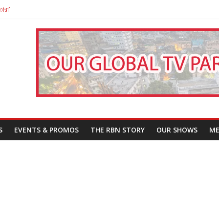
তারা’
পন
That Challenges Our Understanding of Justice
S
EVENTS & PROMOS
THE RBN STORY
OUR SHOWS
ME