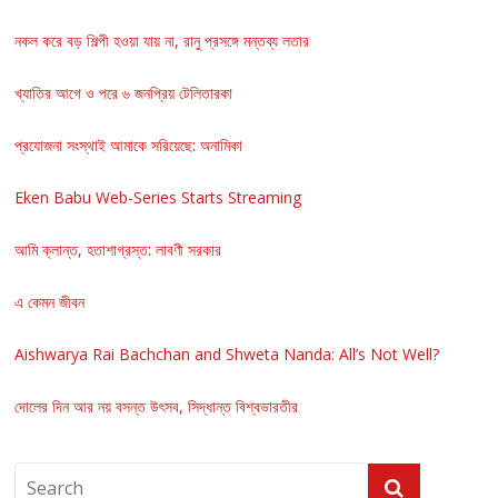
নকল করে বড় শিল্পী হওয়া যায় না, রানু প্রসঙ্গে মন্তব্য লতার
খ্যাতির আগে ও পরে ৬ জনপ্রিয় টেলিতারকা
প্রযোজনা সংস্থাই আমাকে সরিয়েছে: অনামিকা
Eken Babu Web-Series Starts Streaming
আমি ক্লান্ত, হতাশাগ্রস্ত: লাবণী সরকার
এ কেমন জীবন
Aishwarya Rai Bachchan and Shweta Nanda: All’s Not Well?
দোলের দিন আর নয় বসন্ত উৎসব, সিদ্ধান্ত বিশ্বভারতীর