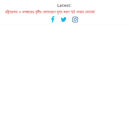
Latest:
রবীন্দ্রনাথ ও গুলজারের সৃষ্টির মেলবন্ধনে মুগ্ধ করল ‘দুই তারার দোতারা’
কলের গান থেকে রীলস্ — বাঙালির গান শোনার বিবর্তনের গল্প
জগন্নাথমঙ্গলম্ — বাংলায় প্রথমবার মঞ্চে এবার রথযাত্রার উদযাপন
Retribution: A Thought-Provoking Short Film That Challenges
Our Understanding of Justice
হাওয়া বদলের টলিউডে ‘তুমি এলে তাই’