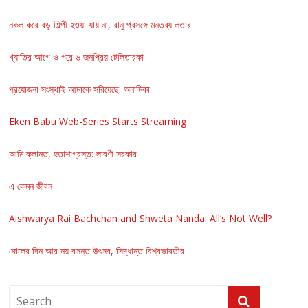
নকল করে বড় শিল্পী হওয়া যায় না, রানু প্রসঙ্গে মন্তব্য লতার
খ্যাতির আগে ও পরে ৬ জনপ্রিয় টেলিতারকা
প্রযোজনা সংস্থাই আমাকে সরিয়েছে: অনামিকা
Eken Babu Web-Series Starts Streaming
আমি ক্লান্ত, হতাশাগ্রস্ত: লাবণী সরকার
এ কেমন জীবন
Aishwarya Rai Bachchan and Shweta Nanda: All’s Not Well?
দোলের দিন আর নয় বসন্ত উৎসব, সিদ্ধান্ত বিশ্বভারতীর