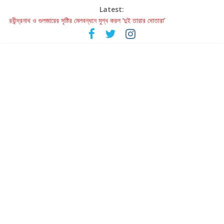
Latest:
রবীন্দ্রনাথ ও গুলজারের সৃষ্টির মেলবন্ধনে মুগ্ধ করল ‘দুই তারার দোতারা’
কলের গান থেকে রীলস্ — বাঙালির গান শোনার বিবর্তনের গল্প
জগন্নাথমঙ্গলম্ — বাংলায় প্রথমবার মঞ্চে এবার রথযাত্রার উদযাপন
Retribution: A Thought-Provoking Short Film That Challenges
Our Understanding of Justice
হাওয়া বদলের টলিউডে ‘তুমি এলে তাই’