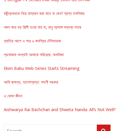
রবীন্দ্রনাথকে নিয়ে হাস্যরস করা যাবে না কেন? প্রশ্ন তসলিমার
নকল করে বড় শিল্পী হওয়া যায় না, রানু প্রসঙ্গে মন্তব্য লতার
খ্যাতির আগে ও পরে ৬ জনপ্রিয় টেলিতারকা
প্রযোজনা সংস্থাই আমাকে সরিয়েছে: অনামিকা
Eken Babu Web-Series Starts Streaming
আমি ক্লান্ত, হতাশাগ্রস্ত: লাবণী সরকার
এ কেমন জীবন
Aishwarya Rai Bachchan and Shweta Nanda: All’s Not Well?