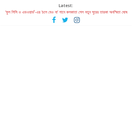
Latest:
‘ফুল পিসি ও এডওয়ার্ড’-এর ‘চলে যেও না’ গানে কলকাতা পেল নতুন সুরের তারকা অনস্মিতা ঘোষ
রবীন্দ্রনাথ ও গুলজারের সৃষ্টির মেলবন্ধনে মুগ্ধ করল ‘দুই তারার দোতারা’
কলের গান থেকে রীলস্ — বাঙালির গান শোনার বিবর্তনের গল্প
জগন্নাথমঙ্গলম্ — বাংলায় প্রথমবার মঞ্চে এবার রথযাত্রার উদযাপন
Retribution: A Thought-Provoking Short Film That Challenges
Our Understanding of Justice