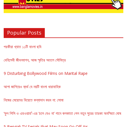
Popular Posts
পরকীয়া খ্যাত ১১টি বাংলা ছবি
বেহিসেবী জীবনযাপন, আজ স্মৃতির অতলে সৌমিত্র
9 Disturbing Bollywood Films on Marital Rape
আশা জাগিয়েও ব্যর্থ যে নয়টি বাংলা ধারাবাহিক
নিজের মেয়েদের বিয়েতে কন্যাদান করব না: সোমা
‘ফুল পিসি ও এডওয়ার্ড’-এর ‘চলে যেও না’ গানে কলকাতা পেল নতুন সুরের তারকা অনস্মিতা ঘোষ
5 Bengali TV Serials that May Soon Go Off-Air