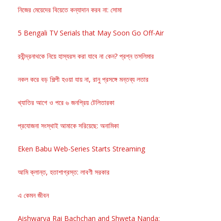
নিজের মেয়েদের বিয়েতে কন্যাদান করব না: সোমা
5 Bengali TV Serials that May Soon Go Off-Air
রবীন্দ্রনাথকে নিয়ে হাস্যরস করা যাবে না কেন? প্রশ্ন তসলিমার
নকল করে বড় শিল্পী হওয়া যায় না, রানু প্রসঙ্গে মন্তব্য লতার
খ্যাতির আগে ও পরে ৬ জনপ্রিয় টেলিতারকা
প্রযোজনা সংস্থাই আমাকে সরিয়েছে: অনামিকা
Eken Babu Web-Series Starts Streaming
আমি ক্লান্ত, হতাশাগ্রস্ত: লাবণী সরকার
এ কেমন জীবন
Aishwarya Rai Bachchan and Shweta Nanda: