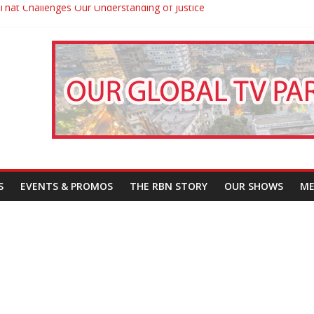
That Challenges Our Understanding of Justice
তারা’
পন
S
EVENTS & PROMOS
THE RBN STORY
OUR SHOWS
ME