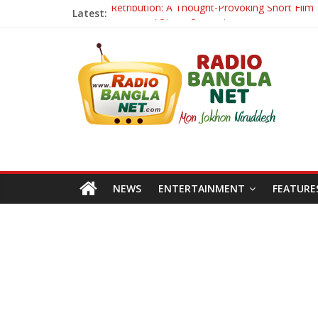
Latest:
Retribution: A Thought-Provoking Short Film 
হাওয়া বদলের টলিউডে ‘তুমি এলে তাই’
রবীন্দ্রনাথ ও গুলজারের সৃষ্টির মেলবন্ধনে মুগ্ধ করল ‘দুই তারার দো
কলের গান থেকে রীলস্ — বাঙালির গান শোনার বিবর্তনের গল্প
জগন্নাথমঙ্গলম্ — বাংলায় প্রথমবার মঞ্চে এবার রথযাত্রার উদযা
NEWS
ENTERTAINMENT
FEATURE