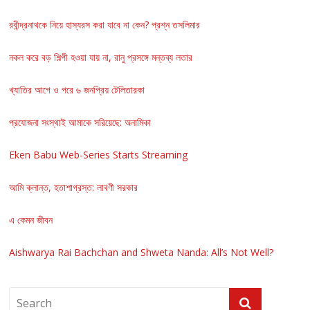
রবীন্দ্রনাথকে নিয়ে হাস্যরস করা যাবে না কেন? প্রশ্ন তসলিমার
নকল করে বড় শিল্পী হওয়া যায় না, রানু প্রসঙ্গে মন্তব্য লতার
খ্যাতির আগে ও পরে ৬ জনপ্রিয় টেলিতারকা
প্রযোজনা সংস্থাই আমাকে সরিয়েছে: অনামিকা
Eken Babu Web-Series Starts Streaming
আমি ক্লান্ত, হতাশাগ্রস্ত: লাবণী সরকার
এ কেমন জীবন
Aishwarya Rai Bachchan and Shweta Nanda: All’s Not Well?