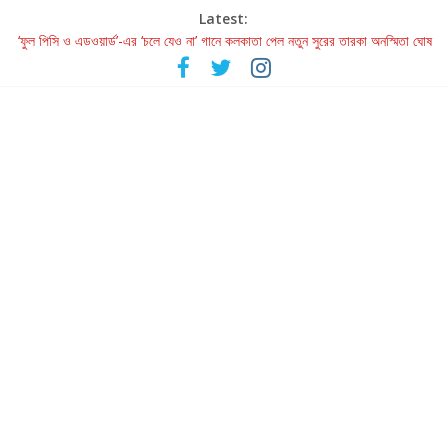
Latest:
‘ফুল পিসি ও এডওয়ার্ড’-এর ‘চলে যেও না’ গানে কলকাতা পেল নতুন সুরের তারকা অনস্মিতা ঘোষ
রবীন্দ্রনাথ ও গুলজারের সৃষ্টির মেলবন্ধনে মুগ্ধ করল ‘দুই তারার দোতারা’
কলের গান থেকে রীলস্ — বাঙালির গান শোনার বিবর্তনের গল্প
জগন্নাথমঙ্গলম্ — বাংলায় প্রথমবার মঞ্চে এবার রথযাত্রার উদযাপন
Retribution: A Thought-Provoking Short Film That Challenges
Our Understanding of Justice