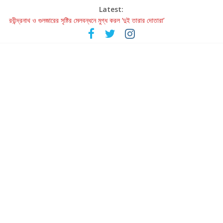
Latest:
রবীন্দ্রনাথ ও গুলজারের সৃষ্টির মেলবন্ধনে মুগ্ধ করল ‘দুই তারার দোতারা’
কলের গান থেকে রীলস্ — বাঙালির গান শোনার বিবর্তনের গল্প
জগন্নাথমঙ্গলম্ — বাংলায় প্রথমবার মঞ্চে এবার রথযাত্রার উদযাপন
Retribution: A Thought-Provoking Short Film That Challenges
Our Understanding of Justice
হাওয়া বদলের টলিউডে ‘তুমি এলে তাই’