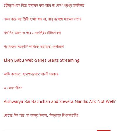
রবীন্দ্রনাথকে নিয়ে হাস্যরস করা যাবে না কেন? প্রশ্ন তসলিমার
নকল করে বড় শিল্পী হওয়া যায় না, রানু প্রসঙ্গে মন্তব্য লতার
খ্যাতির আগে ও পরে ৬ জনপ্রিয় টেলিতারকা
প্রযোজনা সংস্থাই আমাকে সরিয়েছে: অনামিকা
Eken Babu Web-Series Starts Streaming
আমি ক্লান্ত, হতাশাগ্রস্ত: লাবণী সরকার
এ কেমন জীবন
Aishwarya Rai Bachchan and Shweta Nanda: All’s Not Well?
দোলের দিন আর নয় বসন্ত উৎসব, সিদ্ধান্ত বিশ্বভারতীর