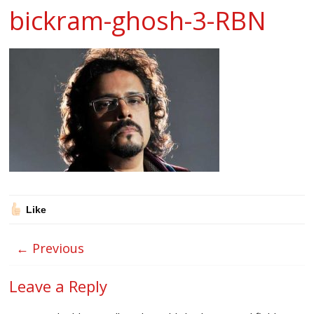
bickram-ghosh-3-RBN
Like
← Previous
Leave a Reply