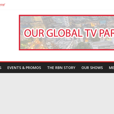
তারা’
পন
That Challenges Our Understanding of Justice
S
EVENTS & PROMOS
THE RBN STORY
OUR SHOWS
ME