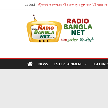
Latest:
রবীন্দ্রনাথ ও গুলজারের সৃষ্টির মেলবন্ধনে মুগ্ধ করল ‘দুই তারার দো
কলের গান থেকে রীলস্ — বাঙালির গান শোনার বিবর্তনের গল্প
জগন্নাথমঙ্গলম্ — বাংলায় প্রথমবার মঞ্চে এবার রথযাত্রার উদযা
Retribution: A Thought-Provoking Short Film 
হাওয়া বদলের টলিউডে ‘তুমি এলে তাই’
NEWS
ENTERTAINMENT
FEATURE