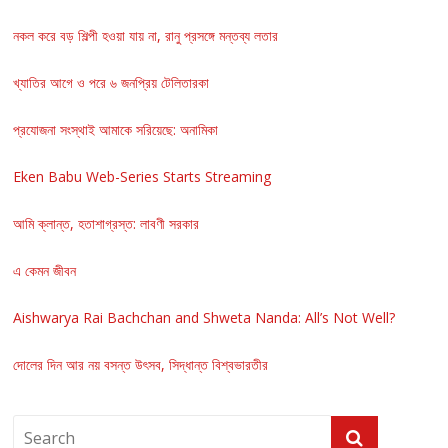
নকল করে বড় শিল্পী হওয়া যায় না, রানু প্রসঙ্গে মন্তব্য লতার
খ্যাতির আগে ও পরে ৬ জনপ্রিয় টেলিতারকা
প্রযোজনা সংস্থাই আমাকে সরিয়েছে: অনামিকা
Eken Babu Web-Series Starts Streaming
আমি ক্লান্ত, হতাশাগ্রস্ত: লাবণী সরকার
এ কেমন জীবন
Aishwarya Rai Bachchan and Shweta Nanda: All’s Not Well?
দোলের দিন আর নয় বসন্ত উৎসব, সিদ্ধান্ত বিশ্বভারতীর