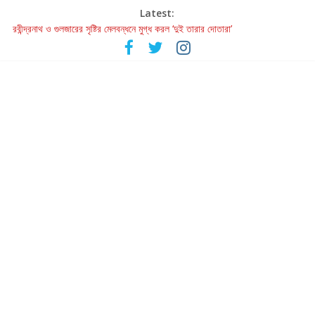
Latest:
রবীন্দ্রনাথ ও গুলজারের সৃষ্টির মেলবন্ধনে মুগ্ধ করল ‘দুই তারার দোতারা’
কলের গান থেকে রীলস্ — বাঙালির গান শোনার বিবর্তনের গল্প
জগন্নাথমঙ্গলম্ — বাংলায় প্রথমবার মঞ্চে এবার রথযাত্রার উদযাপন
Retribution: A Thought-Provoking Short Film That Challenges
Our Understanding of Justice
হাওয়া বদলের টলিউডে ‘তুমি এলে তাই’