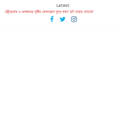
Latest:
হাওয়া বদলের টলিউডে ‘তুমি এলে তাই’
রবীন্দ্রনাথ ও গুলজারের সৃষ্টির মেলবন্ধনে মুগ্ধ করল ‘দুই তারার দোতারা’
কলের গান থেকে রীলস্ — বাঙালির গান শোনার বিবর্তনের গল্প
জগন্নাথমঙ্গলম্ — বাংলায় প্রথমবার মঞ্চে এবার রথযাত্রার উদযাপন
Retribution: A Thought-Provoking Short Film That Challenges
Our Understanding of Justice