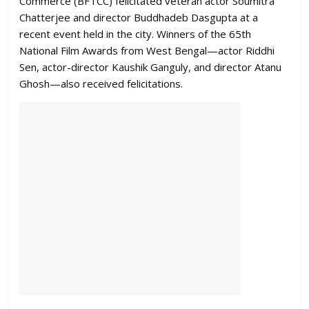
Commerce (BFTCC) felicitated veteran actor Soumitra
Chatterjee and director Buddhadeb Dasgupta at a
recent event held in the city. Winners of the 65th
National Film Awards from West Bengal—actor Riddhi
Sen, actor-director Kaushik Ganguly, and director Atanu
Ghosh—also received felicitations.