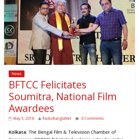
News
BFTCC Felicitates
Soumitra, National Film
Awardees
May 5, 2018
RadioBanglaNet
0 Comments
Kolkata
: The Bengal Film & Television Chamber of