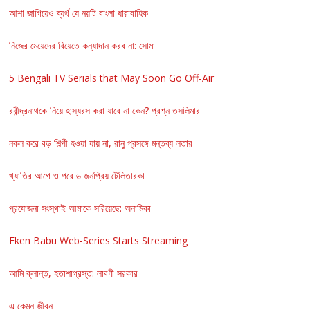
আশা জাগিয়েও ব্যর্থ যে নয়টি বাংলা ধারাবাহিক
নিজের মেয়েদের বিয়েতে কন্যাদান করব না: সোমা
5 Bengali TV Serials that May Soon Go Off-Air
রবীন্দ্রনাথকে নিয়ে হাস্যরস করা যাবে না কেন? প্রশ্ন তসলিমার
নকল করে বড় শিল্পী হওয়া যায় না, রানু প্রসঙ্গে মন্তব্য লতার
খ্যাতির আগে ও পরে ৬ জনপ্রিয় টেলিতারকা
প্রযোজনা সংস্থাই আমাকে সরিয়েছে: অনামিকা
Eken Babu Web-Series Starts Streaming
আমি ক্লান্ত, হতাশাগ্রস্ত: লাবণী সরকার
এ কেমন জীবন