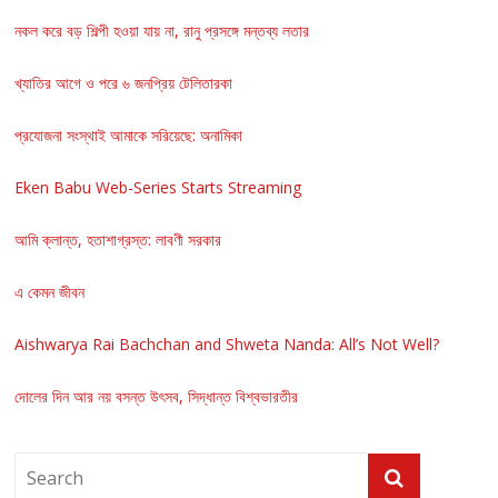
নকল করে বড় শিল্পী হওয়া যায় না, রানু প্রসঙ্গে মন্তব্য লতার
খ্যাতির আগে ও পরে ৬ জনপ্রিয় টেলিতারকা
প্রযোজনা সংস্থাই আমাকে সরিয়েছে: অনামিকা
Eken Babu Web-Series Starts Streaming
আমি ক্লান্ত, হতাশাগ্রস্ত: লাবণী সরকার
এ কেমন জীবন
Aishwarya Rai Bachchan and Shweta Nanda: All’s Not Well?
দোলের দিন আর নয় বসন্ত উৎসব, সিদ্ধান্ত বিশ্বভারতীর