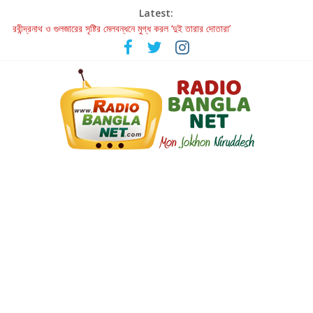
Latest:
রবীন্দ্রনাথ ও গুলজারের সৃষ্টির মেলবন্ধনে মুগ্ধ করল ‘দুই তারার দোতারা’
কলের গান থেকে রীলস্ — বাঙালির গান শোনার বিবর্তনের গল্প
জগন্নাথমঙ্গলম্ — বাংলায় প্রথমবার মঞ্চে এবার রথযাত্রার উদযাপন
Retribution: A Thought-Provoking Short Film That Challenges
Our Understanding of Justice
হাওয়া বদলের টলিউডে ‘তুমি এলে তাই’