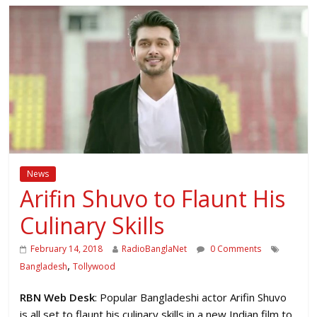
News
Arifin Shuvo to Flaunt His
Culinary Skills
February 14, 2018
RadioBanglaNet
0 Comments
,
Bangladesh
Tollywood
RBN Web Desk
: Popular Bangladeshi actor Arifin Shuvo
is all set to flaunt his culinary skills in a new Indian film to