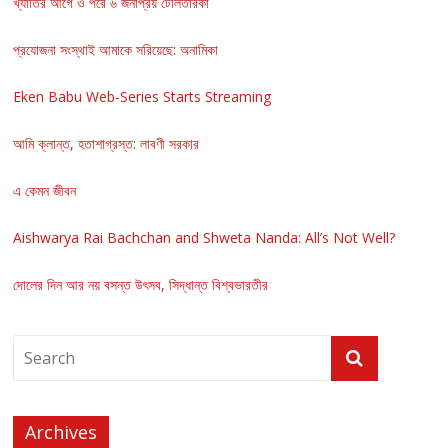
খ্যাতির আগে ও পরে ৬ জনপ্রিয় টেলিতারকা
প্রযোজনা সংস্থাই আমাকে সরিয়েছে: অনামিকা
Eken Babu Web-Series Starts Streaming
আমি ক্লান্ত, হতাশাগ্রস্ত: লাবণী সরকার
এ কেমন জীবন
Aishwarya Rai Bachchan and Shweta Nanda: All’s Not Well?
দোলের দিন আর নয় বসন্ত উৎসব, সিদ্ধান্ত বিশ্বভারতীর
Archives