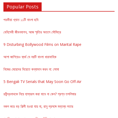
Popular Posts
পরকীয়া খ্যাত ১১টি বাংলা ছবি
বেহিসেবী জীবনযাপন, আজ স্মৃতির অতলে সৌমিত্র
9 Disturbing Bollywood Films on Marital Rape
আশা জাগিয়েও ব্যর্থ যে নয়টি বাংলা ধারাবাহিক
নিজের মেয়েদের বিয়েতে কন্যাদান করব না: সোমা
5 Bengali TV Serials that May Soon Go Off-Air
রবীন্দ্রনাথকে নিয়ে হাস্যরস করা যাবে না কেন? প্রশ্ন তসলিমার
নকল করে বড় শিল্পী হওয়া যায় না, রানু প্রসঙ্গে মন্তব্য লতার