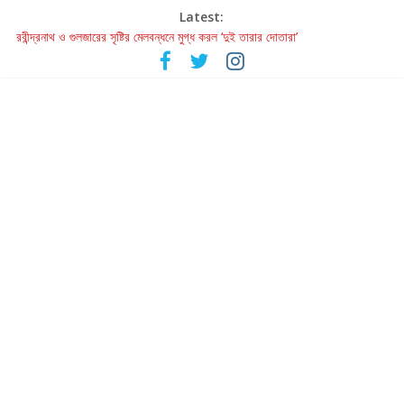
Latest:
হাওয়া বদলের টলিউডে ‘তুমি এলে তাই’
রবীন্দ্রনাথ ও গুলজারের সৃষ্টির মেলবন্ধনে মুগ্ধ করল ‘দুই তারার দোতারা’
কলের গান থেকে রীলস্ — বাঙালির গান শোনার বিবর্তনের গল্প
জগন্নাথমঙ্গলম্ — বাংলায় প্রথমবার মঞ্চে এবার রথযাত্রার উদযাপন
Retribution: A Thought-Provoking Short Film That Challenges
Our Understanding of Justice