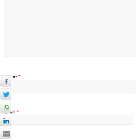
Name
*
Email
*