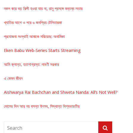
নকল করে বড় শিল্পী হওয়া যায় না, রানু প্রসঙ্গে মন্তব্য লতার
খ্যাতির আগে ও পরে ৬ জনপ্রিয় টেলিতারকা
প্রযোজনা সংস্থাই আমাকে সরিয়েছে: অনামিকা
Eken Babu Web-Series Starts Streaming
আমি ক্লান্ত, হতাশাগ্রস্ত: লাবণী সরকার
এ কেমন জীবন
Aishwarya Rai Bachchan and Shweta Nanda: All’s Not Well?
দোলের দিন আর নয় বসন্ত উৎসব, সিদ্ধান্ত বিশ্বভারতীর