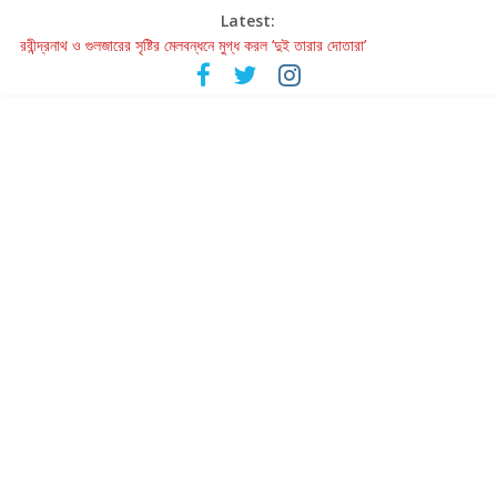
Latest:
রবীন্দ্রনাথ ও গুলজারের সৃষ্টির মেলবন্ধনে মুগ্ধ করল ‘দুই তারার দোতারা’
কলের গান থেকে রীলস্ — বাঙালির গান শোনার বিবর্তনের গল্প
জগন্নাথমঙ্গলম্ — বাংলায় প্রথমবার মঞ্চে এবার রথযাত্রার উদযাপন
Retribution: A Thought-Provoking Short Film That Challenges
Our Understanding of Justice
হাওয়া বদলের টলিউডে ‘তুমি এলে তাই’