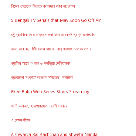
নিজের মেয়েদের বিয়েতে কন্যাদান করব না: সোমা
5 Bengali TV Serials that May Soon Go Off-Air
রবীন্দ্রনাথকে নিয়ে হাস্যরস করা যাবে না কেন? প্রশ্ন তসলিমার
নকল করে বড় শিল্পী হওয়া যায় না, রানু প্রসঙ্গে মন্তব্য লতার
খ্যাতির আগে ও পরে ৬ জনপ্রিয় টেলিতারকা
প্রযোজনা সংস্থাই আমাকে সরিয়েছে: অনামিকা
Eken Babu Web-Series Starts Streaming
আমি ক্লান্ত, হতাশাগ্রস্ত: লাবণী সরকার
এ কেমন জীবন
Aishwarya Rai Bachchan and Shweta Nanda: