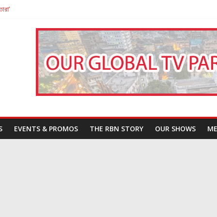
তারা’
পন
That Challenges Our Understanding of Justice
S
EVENTS & PROMOS
THE RBN STORY
OUR SHOWS
ME