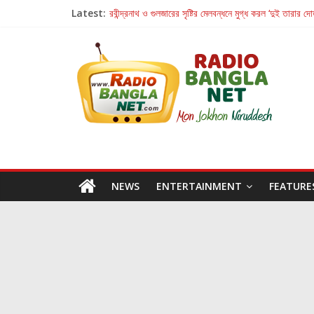
Latest:
রবীন্দ্রনাথ ও গুলজারের সৃষ্টির মেলবন্ধনে মুগ্ধ করল ‘দুই তারার দো
কলের গান থেকে রীলস্ — বাঙালির গান শোনার বিবর্তনের গল্প
জগন্নাথমঙ্গলম্ — বাংলায় প্রথমবার মঞ্চে এবার রথযাত্রার উদযা
Retribution: A Thought-Provoking Short Film 
হাওয়া বদলের টলিউডে ‘তুমি এলে তাই’
NEWS
ENTERTAINMENT
FEATURE