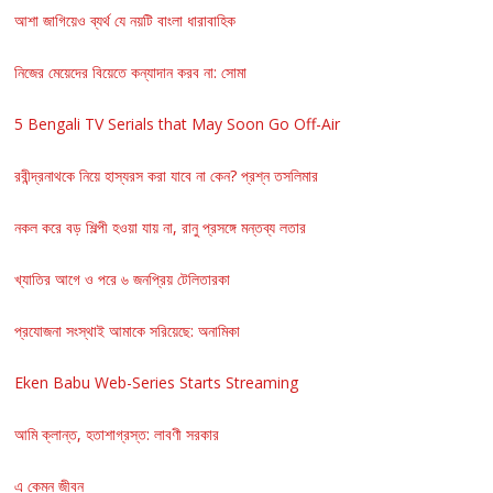
আশা জাগিয়েও ব্যর্থ যে নয়টি বাংলা ধারাবাহিক
নিজের মেয়েদের বিয়েতে কন্যাদান করব না: সোমা
5 Bengali TV Serials that May Soon Go Off-Air
রবীন্দ্রনাথকে নিয়ে হাস্যরস করা যাবে না কেন? প্রশ্ন তসলিমার
নকল করে বড় শিল্পী হওয়া যায় না, রানু প্রসঙ্গে মন্তব্য লতার
খ্যাতির আগে ও পরে ৬ জনপ্রিয় টেলিতারকা
প্রযোজনা সংস্থাই আমাকে সরিয়েছে: অনামিকা
Eken Babu Web-Series Starts Streaming
আমি ক্লান্ত, হতাশাগ্রস্ত: লাবণী সরকার
এ কেমন জীবন