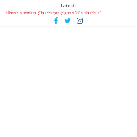
Latest:
রবীন্দ্রনাথ ও গুলজারের সৃষ্টির মেলবন্ধনে মুগ্ধ করল ‘দুই তারার দোতারা’
কলের গান থেকে রীলস্ — বাঙালির গান শোনার বিবর্তনের গল্প
জগন্নাথমঙ্গলম্ — বাংলায় প্রথমবার মঞ্চে এবার রথযাত্রার উদযাপন
Retribution: A Thought-Provoking Short Film That Challenges
Our Understanding of Justice
হাওয়া বদলের টলিউডে ‘তুমি এলে তাই’