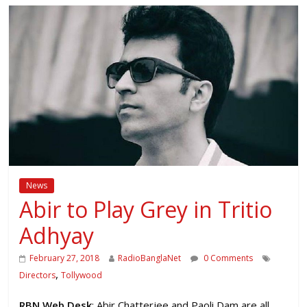
News
Abir to Play Grey in Tritio
Adhyay
February 27, 2018
RadioBanglaNet
0 Comments
,
Directors
Tollywood
RBN Web Desk
: Abir Chatterjee and Paoli Dam are all