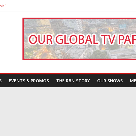
তারা’
পন
That Challenges Our Understanding of Justice
S
EVENTS & PROMOS
THE RBN STORY
OUR SHOWS
ME