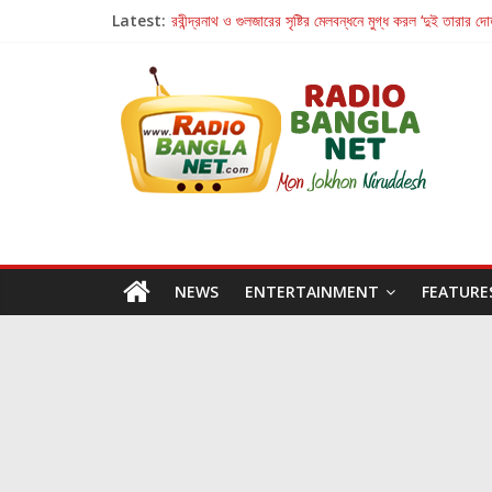
Latest:
রবীন্দ্রনাথ ও গুলজারের সৃষ্টির মেলবন্ধনে মুগ্ধ করল ‘দুই তারার দো
কলের গান থেকে রীলস্ — বাঙালির গান শোনার বিবর্তনের গল্প
জগন্নাথমঙ্গলম্ — বাংলায় প্রথমবার মঞ্চে এবার রথযাত্রার উদযা
Retribution: A Thought-Provoking Short Film 
হাওয়া বদলের টলিউডে ‘তুমি এলে তাই’
NEWS
ENTERTAINMENT
FEATURE