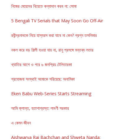
নিজের মেয়েদের বিয়েতে কন্যাদান করব না: সোমা
5 Bengali TV Serials that May Soon Go Off-Air
রবীন্দ্রনাথকে নিয়ে হাস্যরস করা যাবে না কেন? প্রশ্ন তসলিমার
নকল করে বড় শিল্পী হওয়া যায় না, রানু প্রসঙ্গে মন্তব্য লতার
খ্যাতির আগে ও পরে ৬ জনপ্রিয় টেলিতারকা
প্রযোজনা সংস্থাই আমাকে সরিয়েছে: অনামিকা
Eken Babu Web-Series Starts Streaming
আমি ক্লান্ত, হতাশাগ্রস্ত: লাবণী সরকার
এ কেমন জীবন
Aishwarya Rai Bachchan and Shweta Nanda: