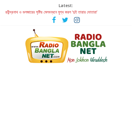
Latest:
রবীন্দ্রনাথ ও গুলজারের সৃষ্টির মেলবন্ধনে মুগ্ধ করল ‘দুই তারার দোতারা’
কলের গান থেকে রীলস্ — বাঙালির গান শোনার বিবর্তনের গল্প
জগন্নাথমঙ্গলম্ — বাংলায় প্রথমবার মঞ্চে এবার রথযাত্রার উদযাপন
Retribution: A Thought-Provoking Short Film That Challenges
Our Understanding of Justice
হাওয়া বদলের টলিউডে ‘তুমি এলে তাই’