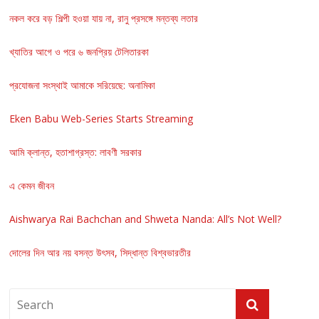
নকল করে বড় শিল্পী হওয়া যায় না, রানু প্রসঙ্গে মন্তব্য লতার
খ্যাতির আগে ও পরে ৬ জনপ্রিয় টেলিতারকা
প্রযোজনা সংস্থাই আমাকে সরিয়েছে: অনামিকা
Eken Babu Web-Series Starts Streaming
আমি ক্লান্ত, হতাশাগ্রস্ত: লাবণী সরকার
এ কেমন জীবন
Aishwarya Rai Bachchan and Shweta Nanda: All’s Not Well?
দোলের দিন আর নয় বসন্ত উৎসব, সিদ্ধান্ত বিশ্বভারতীর