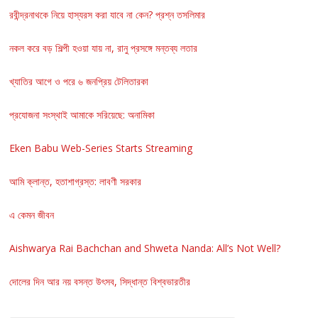
রবীন্দ্রনাথকে নিয়ে হাস্যরস করা যাবে না কেন? প্রশ্ন তসলিমার
নকল করে বড় শিল্পী হওয়া যায় না, রানু প্রসঙ্গে মন্তব্য লতার
খ্যাতির আগে ও পরে ৬ জনপ্রিয় টেলিতারকা
প্রযোজনা সংস্থাই আমাকে সরিয়েছে: অনামিকা
Eken Babu Web-Series Starts Streaming
আমি ক্লান্ত, হতাশাগ্রস্ত: লাবণী সরকার
এ কেমন জীবন
Aishwarya Rai Bachchan and Shweta Nanda: All’s Not Well?
দোলের দিন আর নয় বসন্ত উৎসব, সিদ্ধান্ত বিশ্বভারতীর