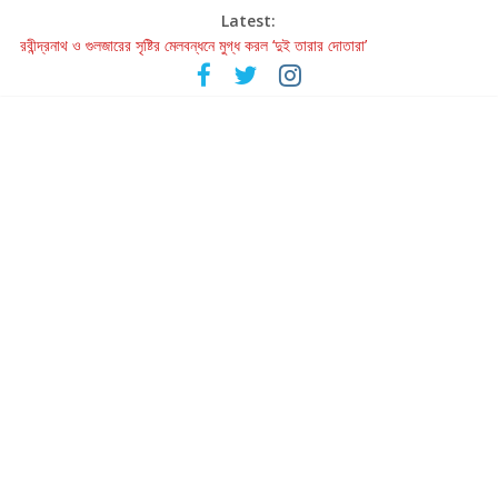
Latest:
রবীন্দ্রনাথ ও গুলজারের সৃষ্টির মেলবন্ধনে মুগ্ধ করল ‘দুই তারার দোতারা’
কলের গান থেকে রীলস্ — বাঙালির গান শোনার বিবর্তনের গল্প
জগন্নাথমঙ্গলম্ — বাংলায় প্রথমবার মঞ্চে এবার রথযাত্রার উদযাপন
Retribution: A Thought-Provoking Short Film That Challenges
Our Understanding of Justice
হাওয়া বদলের টলিউডে ‘তুমি এলে তাই’