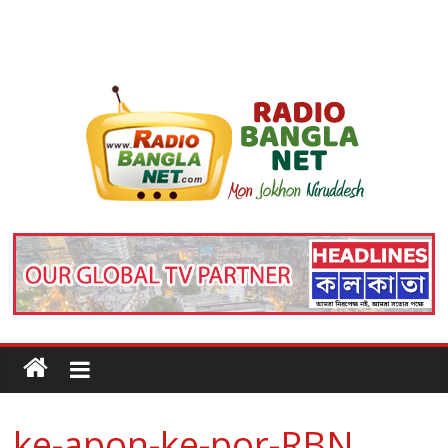
ke-apon-ke-por-RBN