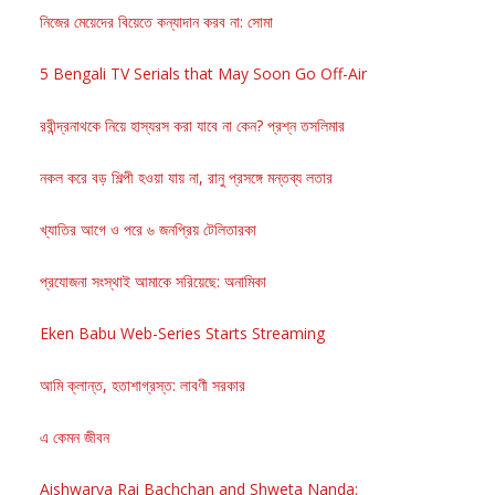
নিজের মেয়েদের বিয়েতে কন্যাদান করব না: সোমা
5 Bengali TV Serials that May Soon Go Off-Air
রবীন্দ্রনাথকে নিয়ে হাস্যরস করা যাবে না কেন? প্রশ্ন তসলিমার
নকল করে বড় শিল্পী হওয়া যায় না, রানু প্রসঙ্গে মন্তব্য লতার
খ্যাতির আগে ও পরে ৬ জনপ্রিয় টেলিতারকা
প্রযোজনা সংস্থাই আমাকে সরিয়েছে: অনামিকা
Eken Babu Web-Series Starts Streaming
আমি ক্লান্ত, হতাশাগ্রস্ত: লাবণী সরকার
এ কেমন জীবন
Aishwarya Rai Bachchan and Shweta Nanda: