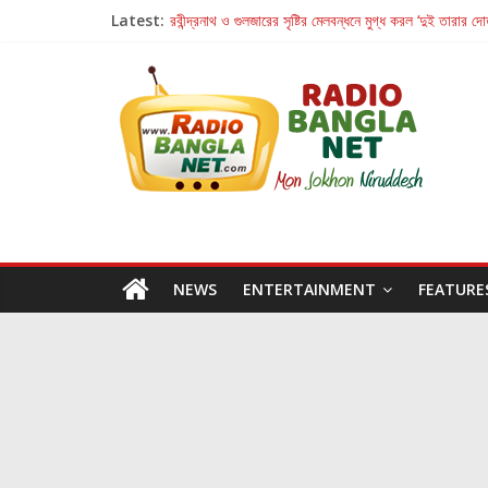
Latest:
রবীন্দ্রনাথ ও গুলজারের সৃষ্টির মেলবন্ধনে মুগ্ধ করল ‘দুই তারার দো
কলের গান থেকে রীলস্ — বাঙালির গান শোনার বিবর্তনের গল্প
জগন্নাথমঙ্গলম্ — বাংলায় প্রথমবার মঞ্চে এবার রথযাত্রার উদযা
Retribution: A Thought-Provoking Short Film 
হাওয়া বদলের টলিউডে ‘তুমি এলে তাই’
NEWS
ENTERTAINMENT
FEATURE