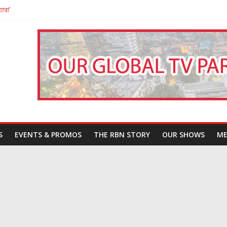
তারা’
পন
That Challenges Our Understanding of Justice
S
EVENTS & PROMOS
THE RBN STORY
OUR SHOWS
ME