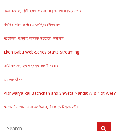
নকল করে বড় শিল্পী হওয়া যায় না, রানু প্রসঙ্গে মন্তব্য লতার
খ্যাতির আগে ও পরে ৬ জনপ্রিয় টেলিতারকা
প্রযোজনা সংস্থাই আমাকে সরিয়েছে: অনামিকা
Eken Babu Web-Series Starts Streaming
আমি ক্লান্ত, হতাশাগ্রস্ত: লাবণী সরকার
এ কেমন জীবন
Aishwarya Rai Bachchan and Shweta Nanda: All’s Not Well?
দোলের দিন আর নয় বসন্ত উৎসব, সিদ্ধান্ত বিশ্বভারতীর