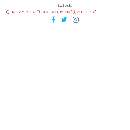
Latest:
রবীন্দ্রনাথ ও গুলজারের সৃষ্টির মেলবন্ধনে মুগ্ধ করল ‘দুই তারার দোতারা’
কলের গান থেকে রীলস্ — বাঙালির গান শোনার বিবর্তনের গল্প
জগন্নাথমঙ্গলম্ — বাংলায় প্রথমবার মঞ্চে এবার রথযাত্রার উদযাপন
Retribution: A Thought-Provoking Short Film That Challenges
Our Understanding of Justice
হাওয়া বদলের টলিউডে ‘তুমি এলে তাই’