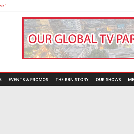
তারা’
পন
That Challenges Our Understanding of Justice
S
EVENTS & PROMOS
THE RBN STORY
OUR SHOWS
ME