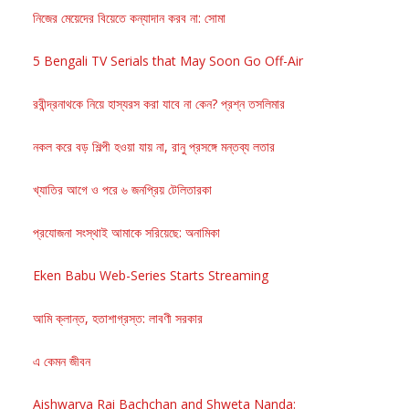
নিজের মেয়েদের বিয়েতে কন্যাদান করব না: সোমা
5 Bengali TV Serials that May Soon Go Off-Air
রবীন্দ্রনাথকে নিয়ে হাস্যরস করা যাবে না কেন? প্রশ্ন তসলিমার
নকল করে বড় শিল্পী হওয়া যায় না, রানু প্রসঙ্গে মন্তব্য লতার
খ্যাতির আগে ও পরে ৬ জনপ্রিয় টেলিতারকা
প্রযোজনা সংস্থাই আমাকে সরিয়েছে: অনামিকা
Eken Babu Web-Series Starts Streaming
আমি ক্লান্ত, হতাশাগ্রস্ত: লাবণী সরকার
এ কেমন জীবন
Aishwarya Rai Bachchan and Shweta Nanda: