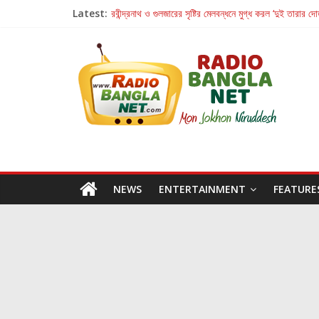
Latest:
রবীন্দ্রনাথ ও গুলজারের সৃষ্টির মেলবন্ধনে মুগ্ধ করল ‘দুই তারার দো
কলের গান থেকে রীলস্ — বাঙালির গান শোনার বিবর্তনের গল্প
জগন্নাথমঙ্গলম্ — বাংলায় প্রথমবার মঞ্চে এবার রথযাত্রার উদযা
Retribution: A Thought-Provoking Short Film 
হাওয়া বদলের টলিউডে ‘তুমি এলে তাই’
NEWS
ENTERTAINMENT
FEATURE