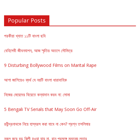
Popular Posts
পরকীয়া খ্যাত ১১টি বাংলা ছবি
বেহিসেবী জীবনযাপন, আজ স্মৃতির অতলে সৌমিত্র
9 Disturbing Bollywood Films on Marital Rape
আশা জাগিয়েও ব্যর্থ যে নয়টি বাংলা ধারাবাহিক
নিজের মেয়েদের বিয়েতে কন্যাদান করব না: সোমা
5 Bengali TV Serials that May Soon Go Off-Air
রবীন্দ্রনাথকে নিয়ে হাস্যরস করা যাবে না কেন? প্রশ্ন তসলিমার
নকল করে বড় শিল্পী হওয়া যায় না, রানু প্রসঙ্গে মন্তব্য লতার