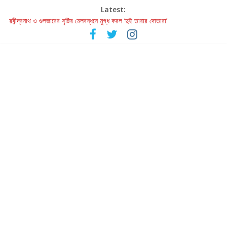
Latest:
রবীন্দ্রনাথ ও গুলজারের সৃষ্টির মেলবন্ধনে মুগ্ধ করল ‘দুই তারার দোতারা’
কলের গান থেকে রীলস্ — বাঙালির গান শোনার বিবর্তনের গল্প
জগন্নাথমঙ্গলম্ — বাংলায় প্রথমবার মঞ্চে এবার রথযাত্রার উদযাপন
Retribution: A Thought-Provoking Short Film That Challenges
Our Understanding of Justice
হাওয়া বদলের টলিউডে ‘তুমি এলে তাই’