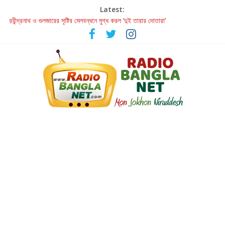
Latest:
রবীন্দ্রনাথ ও গুলজারের সৃষ্টির মেলবন্ধনে মুগ্ধ করল ‘দুই তারার দোতারা’
কলের গান থেকে রীলস্ — বাঙালির গান শোনার বিবর্তনের গল্প
জগন্নাথমঙ্গলম্ — বাংলায় প্রথমবার মঞ্চে এবার রথযাত্রার উদযাপন
Retribution: A Thought-Provoking Short Film That Challenges
Our Understanding of Justice
হাওয়া বদলের টলিউডে ‘তুমি এলে তাই’