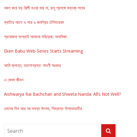
নকল করে বড় শিল্পী হওয়া যায় না, রানু প্রসঙ্গে মন্তব্য লতার
খ্যাতির আগে ও পরে ৬ জনপ্রিয় টেলিতারকা
প্রযোজনা সংস্থাই আমাকে সরিয়েছে: অনামিকা
Eken Babu Web-Series Starts Streaming
আমি ক্লান্ত, হতাশাগ্রস্ত: লাবণী সরকার
এ কেমন জীবন
Aishwarya Rai Bachchan and Shweta Nanda: All’s Not Well?
দোলের দিন আর নয় বসন্ত উৎসব, সিদ্ধান্ত বিশ্বভারতীর