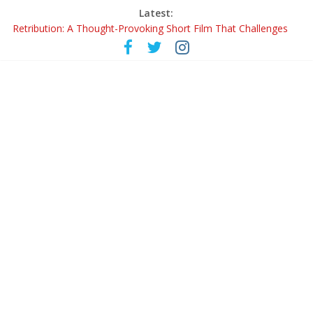
Latest:
Retribution: A Thought-Provoking Short Film That Challenges
Our Understanding of Justice
‘ফুল পিসি ও এডওয়ার্ড’-এর ‘চলে যেও না’ গানে কলকাতা পেল নতুন সুরের তারকা অনস্মিতা ঘোষ
রবীন্দ্রনাথ ও গুলজারের সৃষ্টির মেলবন্ধনে মুগ্ধ করল ‘দুই তারার দোতারা’
কলের গান থেকে রীলস্ — বাঙালির গান শোনার বিবর্তনের গল্প
জগন্নাথমঙ্গলম্ — বাংলায় প্রথমবার মঞ্চে এবার রথযাত্রার উদযাপন