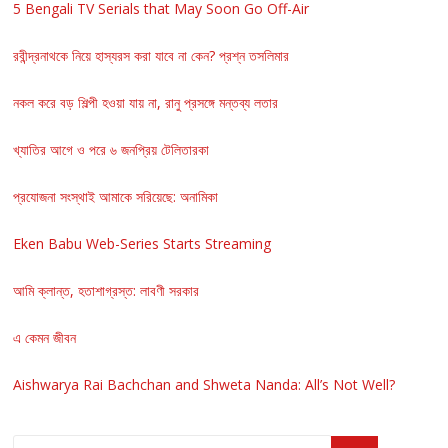
5 Bengali TV Serials that May Soon Go Off-Air
রবীন্দ্রনাথকে নিয়ে হাস্যরস করা যাবে না কেন? প্রশ্ন তসলিমার
নকল করে বড় শিল্পী হওয়া যায় না, রানু প্রসঙ্গে মন্তব্য লতার
খ্যাতির আগে ও পরে ৬ জনপ্রিয় টেলিতারকা
প্রযোজনা সংস্থাই আমাকে সরিয়েছে: অনামিকা
Eken Babu Web-Series Starts Streaming
আমি ক্লান্ত, হতাশাগ্রস্ত: লাবণী সরকার
এ কেমন জীবন
Aishwarya Rai Bachchan and Shweta Nanda: All’s Not Well?