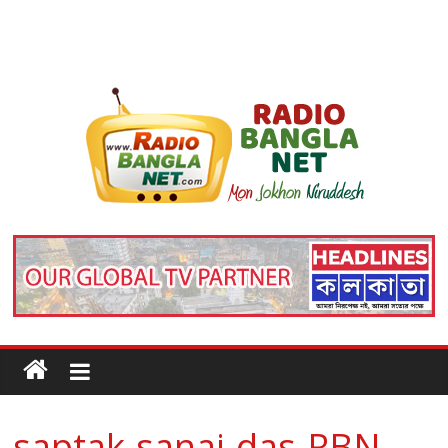
saptak-sanai-das-RBN