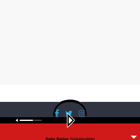
Copyright © 2026
RadioBanglaNet
. All rights reserved.
Radio Station:
RadioBanglaNet