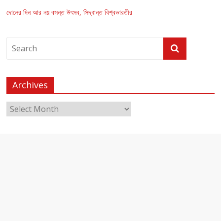
দোলের দিন আর নয় বসন্ত উৎসব, সিদ্ধান্ত বিশ্বভারতীর
Archives