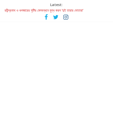
Latest:
রবীন্দ্রনাথ ও গুলজারের সৃষ্টির মেলবন্ধনে মুগ্ধ করল ‘দুই তারার দোতারা’
কলের গান থেকে রীলস্ — বাঙালির গান শোনার বিবর্তনের গল্প
জগন্নাথমঙ্গলম্ — বাংলায় প্রথমবার মঞ্চে এবার রথযাত্রার উদযাপন
Retribution: A Thought-Provoking Short Film That Challenges
Our Understanding of Justice
হাওয়া বদলের টলিউডে ‘তুমি এলে তাই’