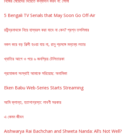
নিজের মেয়েদের বিয়েতে কন্যাদান করব না: সোমা
5 Bengali TV Serials that May Soon Go Off-Air
রবীন্দ্রনাথকে নিয়ে হাস্যরস করা যাবে না কেন? প্রশ্ন তসলিমার
নকল করে বড় শিল্পী হওয়া যায় না, রানু প্রসঙ্গে মন্তব্য লতার
খ্যাতির আগে ও পরে ৬ জনপ্রিয় টেলিতারকা
প্রযোজনা সংস্থাই আমাকে সরিয়েছে: অনামিকা
Eken Babu Web-Series Starts Streaming
আমি ক্লান্ত, হতাশাগ্রস্ত: লাবণী সরকার
এ কেমন জীবন
Aishwarya Rai Bachchan and Shweta Nanda: All’s Not Well?