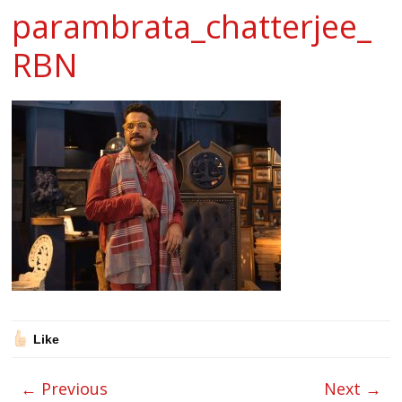
parambrata_chatterjee_
RBN
Like
← Previous
Next →