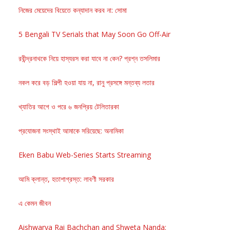
নিজের মেয়েদের বিয়েতে কন্যাদান করব না: সোমা
5 Bengali TV Serials that May Soon Go Off-Air
রবীন্দ্রনাথকে নিয়ে হাস্যরস করা যাবে না কেন? প্রশ্ন তসলিমার
নকল করে বড় শিল্পী হওয়া যায় না, রানু প্রসঙ্গে মন্তব্য লতার
খ্যাতির আগে ও পরে ৬ জনপ্রিয় টেলিতারকা
প্রযোজনা সংস্থাই আমাকে সরিয়েছে: অনামিকা
Eken Babu Web-Series Starts Streaming
আমি ক্লান্ত, হতাশাগ্রস্ত: লাবণী সরকার
এ কেমন জীবন
Aishwarya Rai Bachchan and Shweta Nanda: