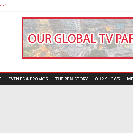
তারা’
পন
That Challenges Our Understanding of Justice
S
EVENTS & PROMOS
THE RBN STORY
OUR SHOWS
ME