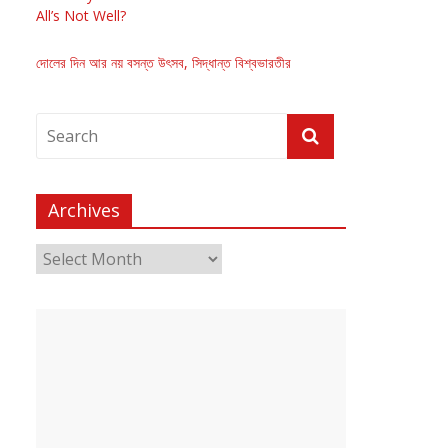
All’s Not Well?
দোলের দিন আর নয় বসন্ত উৎসব, সিদ্ধান্ত বিশ্বভারতীর
Archives