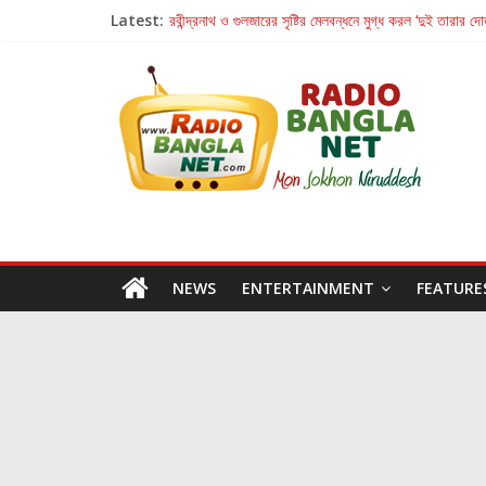
Latest:
রবীন্দ্রনাথ ও গুলজারের সৃষ্টির মেলবন্ধনে মুগ্ধ করল ‘দুই তারার দো
কলের গান থেকে রীলস্ — বাঙালির গান শোনার বিবর্তনের গল্প
জগন্নাথমঙ্গলম্ — বাংলায় প্রথমবার মঞ্চে এবার রথযাত্রার উদযা
Retribution: A Thought-Provoking Short Film 
হাওয়া বদলের টলিউডে ‘তুমি এলে তাই’
NEWS
ENTERTAINMENT
FEATURE