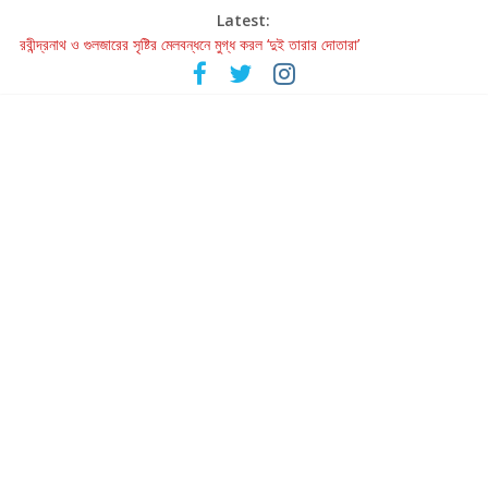
Latest:
রবীন্দ্রনাথ ও গুলজারের সৃষ্টির মেলবন্ধনে মুগ্ধ করল ‘দুই তারার দোতারা’
কলের গান থেকে রীলস্ — বাঙালির গান শোনার বিবর্তনের গল্প
জগন্নাথমঙ্গলম্ — বাংলায় প্রথমবার মঞ্চে এবার রথযাত্রার উদযাপন
Retribution: A Thought-Provoking Short Film That Challenges
Our Understanding of Justice
হাওয়া বদলের টলিউডে ‘তুমি এলে তাই’