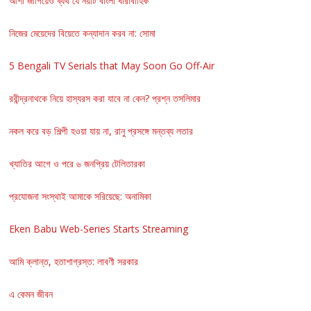
আশা জাগিয়েও ব্যর্থ যে নয়টি বাংলা ধারাবাহিক
নিজের মেয়েদের বিয়েতে কন্যাদান করব না: সোমা
5 Bengali TV Serials that May Soon Go Off-Air
রবীন্দ্রনাথকে নিয়ে হাস্যরস করা যাবে না কেন? প্রশ্ন তসলিমার
নকল করে বড় শিল্পী হওয়া যায় না, রানু প্রসঙ্গে মন্তব্য লতার
খ্যাতির আগে ও পরে ৬ জনপ্রিয় টেলিতারকা
প্রযোজনা সংস্থাই আমাকে সরিয়েছে: অনামিকা
Eken Babu Web-Series Starts Streaming
আমি ক্লান্ত, হতাশাগ্রস্ত: লাবণী সরকার
এ কেমন জীবন