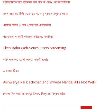
রবীন্দ্রনাথকে নিয়ে হাস্যরস করা যাবে না কেন? প্রশ্ন তসলিমার
নকল করে বড় শিল্পী হওয়া যায় না, রানু প্রসঙ্গে মন্তব্য লতার
খ্যাতির আগে ও পরে ৬ জনপ্রিয় টেলিতারকা
প্রযোজনা সংস্থাই আমাকে সরিয়েছে: অনামিকা
Eken Babu Web-Series Starts Streaming
আমি ক্লান্ত, হতাশাগ্রস্ত: লাবণী সরকার
এ কেমন জীবন
Aishwarya Rai Bachchan and Shweta Nanda: All’s Not Well?
দোলের দিন আর নয় বসন্ত উৎসব, সিদ্ধান্ত বিশ্বভারতীর