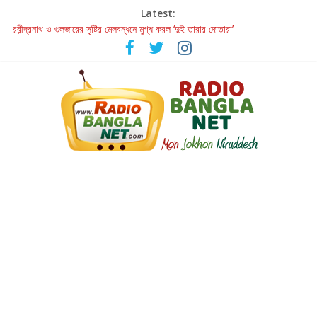
Latest:
রবীন্দ্রনাথ ও গুলজারের সৃষ্টির মেলবন্ধনে মুগ্ধ করল ‘দুই তারার দোতারা’
কলের গান থেকে রীলস্ — বাঙালির গান শোনার বিবর্তনের গল্প
জগন্নাথমঙ্গলম্ — বাংলায় প্রথমবার মঞ্চে এবার রথযাত্রার উদযাপন
Retribution: A Thought-Provoking Short Film That Challenges
Our Understanding of Justice
হাওয়া বদলের টলিউডে ‘তুমি এলে তাই’