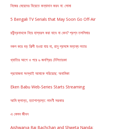
নিজের মেয়েদের বিয়েতে কন্যাদান করব না: সোমা
5 Bengali TV Serials that May Soon Go Off-Air
রবীন্দ্রনাথকে নিয়ে হাস্যরস করা যাবে না কেন? প্রশ্ন তসলিমার
নকল করে বড় শিল্পী হওয়া যায় না, রানু প্রসঙ্গে মন্তব্য লতার
খ্যাতির আগে ও পরে ৬ জনপ্রিয় টেলিতারকা
প্রযোজনা সংস্থাই আমাকে সরিয়েছে: অনামিকা
Eken Babu Web-Series Starts Streaming
আমি ক্লান্ত, হতাশাগ্রস্ত: লাবণী সরকার
এ কেমন জীবন
Aishwarya Rai Bachchan and Shweta Nanda: