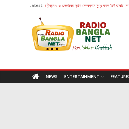
Latest:
রবীন্দ্রনাথ ও গুলজারের সৃষ্টির মেলবন্ধনে মুগ্ধ করল ‘দুই তারার দো
কলের গান থেকে রীলস্ — বাঙালির গান শোনার বিবর্তনের গল্প
জগন্নাথমঙ্গলম্ — বাংলায় প্রথমবার মঞ্চে এবার রথযাত্রার উদযা
Retribution: A Thought-Provoking Short Film 
হাওয়া বদলের টলিউডে ‘তুমি এলে তাই’
NEWS
ENTERTAINMENT
FEATURE