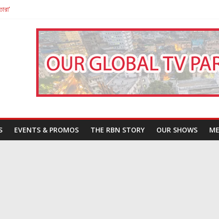
তারা’
পন
That Challenges Our Understanding of Justice
S
EVENTS & PROMOS
THE RBN STORY
OUR SHOWS
ME