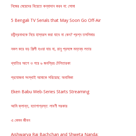
নিজের মেয়েদের বিয়েতে কন্যাদান করব না: সোমা
5 Bengali TV Serials that May Soon Go Off-Air
রবীন্দ্রনাথকে নিয়ে হাস্যরস করা যাবে না কেন? প্রশ্ন তসলিমার
নকল করে বড় শিল্পী হওয়া যায় না, রানু প্রসঙ্গে মন্তব্য লতার
খ্যাতির আগে ও পরে ৬ জনপ্রিয় টেলিতারকা
প্রযোজনা সংস্থাই আমাকে সরিয়েছে: অনামিকা
Eken Babu Web-Series Starts Streaming
আমি ক্লান্ত, হতাশাগ্রস্ত: লাবণী সরকার
এ কেমন জীবন
Aishwarya Rai Bachchan and Shweta Nanda: