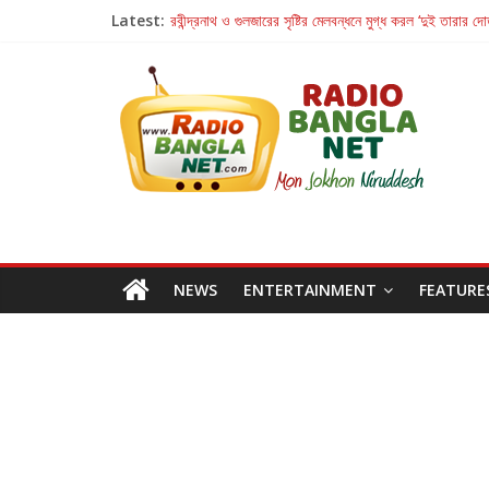
Latest:
রবীন্দ্রনাথ ও গুলজারের সৃষ্টির মেলবন্ধনে মুগ্ধ করল ‘দুই তারার দো
কলের গান থেকে রীলস্ — বাঙালির গান শোনার বিবর্তনের গল্প
জগন্নাথমঙ্গলম্ — বাংলায় প্রথমবার মঞ্চে এবার রথযাত্রার উদযা
Retribution: A Thought-Provoking Short Film 
হাওয়া বদলের টলিউডে ‘তুমি এলে তাই’
NEWS
ENTERTAINMENT
FEATURE