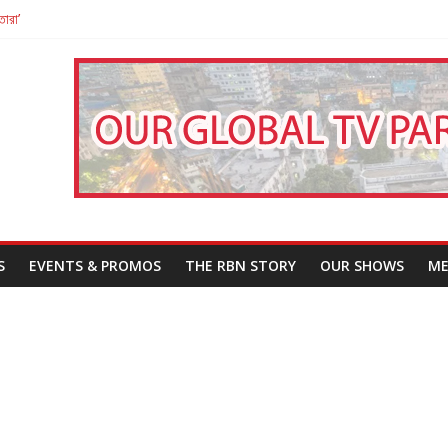
তারা’
পন
That Challenges Our Understanding of Justice
S
EVENTS & PROMOS
THE RBN STORY
OUR SHOWS
ME