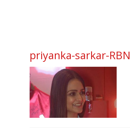
priyanka-sarkar-RB