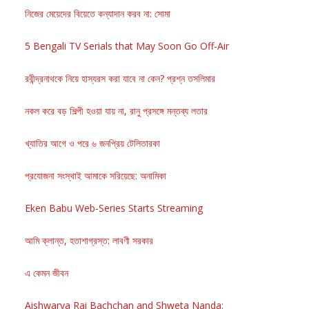
নিজের মেয়েদের বিয়েতে কন্যাদান করব না: সোমা
5 Bengali TV Serials that May Soon Go Off-Air
রবীন্দ্রনাথকে নিয়ে হাস্যরস করা যাবে না কেন? প্রশ্ন তসলিমার
নকল করে বড় শিল্পী হওয়া যায় না, রানু প্রসঙ্গে মন্তব্য লতার
খ্যাতির আগে ও পরে ৬ জনপ্রিয় টেলিতারকা
প্রযোজনা সংস্থাই আমাকে সরিয়েছে: অনামিকা
Eken Babu Web-Series Starts Streaming
আমি ক্লান্ত, হতাশাগ্রস্ত: লাবণী সরকার
এ কেমন জীবন
Aishwarya Rai Bachchan and Shweta Nanda: