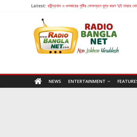
Latest:
রবীন্দ্রনাথ ও গুলজারের সৃষ্টির মেলবন্ধনে মুগ্ধ করল ‘দুই তারার দো
কলের গান থেকে রীলস্ — বাঙালির গান শোনার বিবর্তনের গল্প
জগন্নাথমঙ্গলম্ — বাংলায় প্রথমবার মঞ্চে এবার রথযাত্রার উদযা
Retribution: A Thought-Provoking Short Film 
হাওয়া বদলের টলিউডে ‘তুমি এলে তাই’
NEWS
ENTERTAINMENT
FEATURE