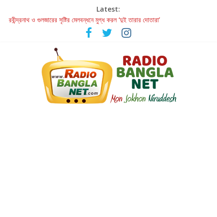
Latest:
রবীন্দ্রনাথ ও গুলজারের সৃষ্টির মেলবন্ধনে মুগ্ধ করল ‘দুই তারার দোতারা’
কলের গান থেকে রীলস্ — বাঙালির গান শোনার বিবর্তনের গল্প
জগন্নাথমঙ্গলম্ — বাংলায় প্রথমবার মঞ্চে এবার রথযাত্রার উদযাপন
Retribution: A Thought-Provoking Short Film That Challenges
Our Understanding of Justice
হাওয়া বদলের টলিউডে ‘তুমি এলে তাই’