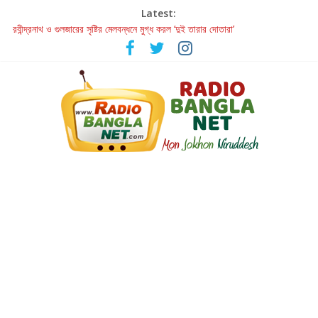
Latest:
রবীন্দ্রনাথ ও গুলজারের সৃষ্টির মেলবন্ধনে মুগ্ধ করল ‘দুই তারার দোতারা’
কলের গান থেকে রীলস্ — বাঙালির গান শোনার বিবর্তনের গল্প
জগন্নাথমঙ্গলম্ — বাংলায় প্রথমবার মঞ্চে এবার রথযাত্রার উদযাপন
Retribution: A Thought-Provoking Short Film That Challenges
Our Understanding of Justice
হাওয়া বদলের টলিউডে ‘তুমি এলে তাই’