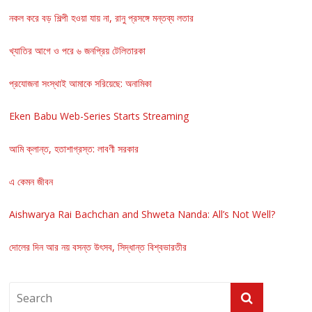
নকল করে বড় শিল্পী হওয়া যায় না, রানু প্রসঙ্গে মন্তব্য লতার
খ্যাতির আগে ও পরে ৬ জনপ্রিয় টেলিতারকা
প্রযোজনা সংস্থাই আমাকে সরিয়েছে: অনামিকা
Eken Babu Web-Series Starts Streaming
আমি ক্লান্ত, হতাশাগ্রস্ত: লাবণী সরকার
এ কেমন জীবন
Aishwarya Rai Bachchan and Shweta Nanda: All’s Not Well?
দোলের দিন আর নয় বসন্ত উৎসব, সিদ্ধান্ত বিশ্বভারতীর