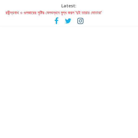
Latest:
রবীন্দ্রনাথ ও গুলজারের সৃষ্টির মেলবন্ধনে মুগ্ধ করল ‘দুই তারার দোতারা’
কলের গান থেকে রীলস্ — বাঙালির গান শোনার বিবর্তনের গল্প
জগন্নাথমঙ্গলম্ — বাংলায় প্রথমবার মঞ্চে এবার রথযাত্রার উদযাপন
Retribution: A Thought-Provoking Short Film That Challenges
Our Understanding of Justice
হাওয়া বদলের টলিউডে ‘তুমি এলে তাই’