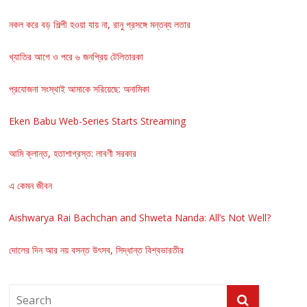
নকল করে বড় শিল্পী হওয়া যায় না, রানু প্রসঙ্গে মন্তব্য লতার
খ্যাতির আগে ও পরে ৬ জনপ্রিয় টেলিতারকা
প্রযোজনা সংস্থাই আমাকে সরিয়েছে: অনামিকা
Eken Babu Web-Series Starts Streaming
আমি ক্লান্ত, হতাশাগ্রস্ত: লাবণী সরকার
এ কেমন জীবন
Aishwarya Rai Bachchan and Shweta Nanda: All’s Not Well?
দোলের দিন আর নয় বসন্ত উৎসব, সিদ্ধান্ত বিশ্বভারতীর