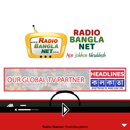
rbn_post_windows_02
Radio Station:
RadioBanglaNet