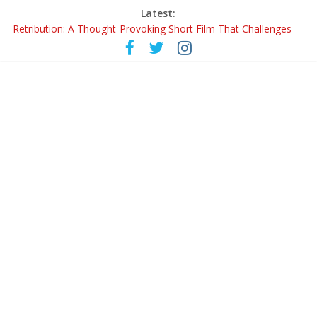
Latest:
Retribution: A Thought-Provoking Short Film That Challenges
Our Understanding of Justice
হাওয়া বদলের টলিউডে ‘তুমি এলে তাই’
রবীন্দ্রনাথ ও গুলজারের সৃষ্টির মেলবন্ধনে মুগ্ধ করল ‘দুই তারার দোতারা’
কলের গান থেকে রীলস্ — বাঙালির গান শোনার বিবর্তনের গল্প
জগন্নাথমঙ্গলম্ — বাংলায় প্রথমবার মঞ্চে এবার রথযাত্রার উদযাপন