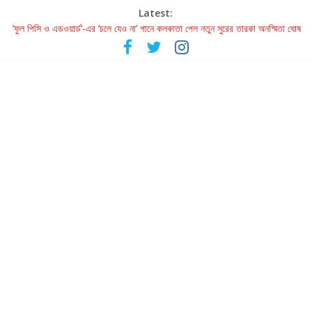
Latest:
‘ফুল পিসি ও এডওয়ার্ড’-এর ‘চলে যেও না’ গানে কলকাতা পেল নতুন সুরের তারকা অনস্মিতা ঘোষ
রবীন্দ্রনাথ ও গুলজারের সৃষ্টির মেলবন্ধনে মুগ্ধ করল ‘দুই তারার দোতারা’
কলের গান থেকে রীলস্ — বাঙালির গান শোনার বিবর্তনের গল্প
জগন্নাথমঙ্গলম্ — বাংলায় প্রথমবার মঞ্চে এবার রথযাত্রার উদযাপন
Retribution: A Thought-Provoking Short Film That Challenges
Our Understanding of Justice