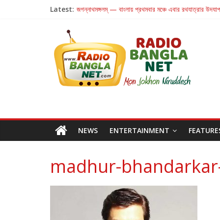
Latest:
জগন্নাথমঙ্গলম্ — বাংলায় প্রথমবার মঞ্চে এবার রথযাত্রার উদযা
Retribution: A Thought-Provoking Short Film 
‘ফুল পিসি ও এডওয়ার্ড’-এর ‘চলে যেও না’ গানে কলকাতা পেল নতুন
রবীন্দ্রনাথ ও গুলজারের সৃষ্টির মেলবন্ধনে মুগ্ধ করল ‘দুই তারার দো
কলের গান থেকে রীলস্ — বাঙালির গান শোনার বিবর্তনের গল্প
NEWS
ENTERTAINMENT
FEATURE
madhur-bhandarkar