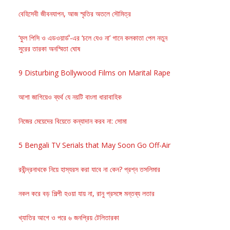
বেহিসেবী জীবনযাপন, আজ স্মৃতির অতলে সৌমিত্র
‘ফুল পিসি ও এডওয়ার্ড’-এর ‘চলে যেও না’ গানে কলকাতা পেল নতুন
সুরের তারকা অনস্মিতা ঘোষ
9 Disturbing Bollywood Films on Marital Rape
আশা জাগিয়েও ব্যর্থ যে নয়টি বাংলা ধারাবাহিক
নিজের মেয়েদের বিয়েতে কন্যাদান করব না: সোমা
5 Bengali TV Serials that May Soon Go Off-Air
রবীন্দ্রনাথকে নিয়ে হাস্যরস করা যাবে না কেন? প্রশ্ন তসলিমার
নকল করে বড় শিল্পী হওয়া যায় না, রানু প্রসঙ্গে মন্তব্য লতার
খ্যাতির আগে ও পরে ৬ জনপ্রিয় টেলিতারকা